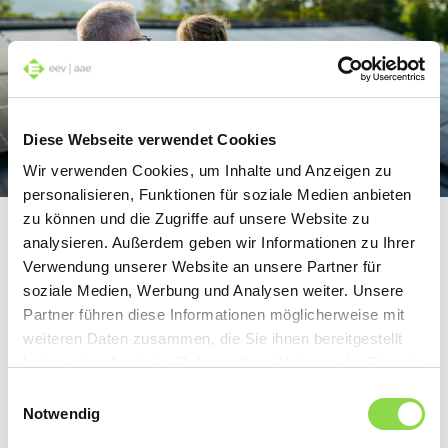
Diese Webseite verwendet Cookies
Wir verwenden Cookies, um Inhalte und Anzeigen zu
personalisieren, Funktionen für soziale Medien anbieten
zu können und die Zugriffe auf unsere Website zu
Sonnige Zukunft
analysieren. Außerdem geben wir Informationen zu Ihrer
Über acht Terawattstunden Solarstrom lieferten Schweizer
Verwendung unserer Website an unsere Partner für
Photovoltaikanlagen 2025. Das sind fast 40 Prozent mehr
soziale Medien, Werbung und Analysen weiter. Unsere
als im Vorjahr. Damit deckte die Sonne bereits rund 14
Partner führen diese Informationen möglicherweise mit
Prozent des Schweizer Stromverbrauchs. Bis 2035 soll die
weiteren Daten zusammen, die Sie ihnen bereitgestellt
Stromproduktion aus neuen erneuerbaren Energien auf 35
haben oder die sie im Rahmen Ihrer Nutzung der Dienste
Terawattstunden steigen. Die Photovoltaik spielt dabei
gesammelt haben.
Einwilligungsauswahl
eine wichtige Rolle.
Notwendig