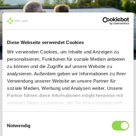
Diese Webseite verwendet Cookies
Wir verwenden Cookies, um Inhalte und Anzeigen zu
personalisieren, Funktionen für soziale Medien anbieten
zu können und die Zugriffe auf unsere Website zu
Sonnige Zukunft
analysieren. Außerdem geben wir Informationen zu Ihrer
Über acht Terawattstunden Solarstrom lieferten Schweizer
Verwendung unserer Website an unsere Partner für
Photovoltaikanlagen 2025. Das sind fast 40 Prozent mehr als im
soziale Medien, Werbung und Analysen weiter. Unsere
Vorjahr. Damit deckte die Sonne bereits rund 14 Prozent des
Partner führen diese Informationen möglicherweise mit
Schweizer Stromverbrauchs. Bis 2035 soll die Stromproduktion
weiteren Daten zusammen, die Sie ihnen bereitgestellt
aus neuen erneuerbaren Energien auf 35 Terawattstunden
steigen. Die Photovoltaik spielt dabei eine wichtige Rolle.
haben oder die sie im Rahmen Ihrer Nutzung der Dienste
gesammelt haben.
Einwilligungsauswahl
Artikel lesen
Notwendig