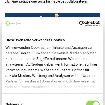
bilan énergétique que sur le bien-être des collaborateurs.
Diese Webseite verwendet Cookies
Wir verwenden Cookies, um Inhalte und Anzeigen zu
personalisieren, Funktionen für soziale Medien anbieten
zu können und die Zugriffe auf unsere Website zu
Smart Home: notre Infofilm explique cette
analysieren. Außerdem geben wir Informationen zu Ihrer
notion
Verwendung unserer Website an unsere Partner für
Home smart Home: que la commande s’effectue par
soziale Medien, Werbung und Analysen weiter. Unsere
smartphone, systèmes d’éclairage individuels ou
Partner führen diese Informationen möglicherweise mit
installations multimédia pratiques, notre vidéo montre
weiteren Daten zusammen, die Sie ihnen bereitgestellt
quels sont les éléments automatisés d’un habitat
haben oder die sie im Rahmen Ihrer Nutzung der Dienste
intelligent et comment ils «communiquent» entre eux.
gesammelt haben.
Einwilligungsauswahl
Notwendig