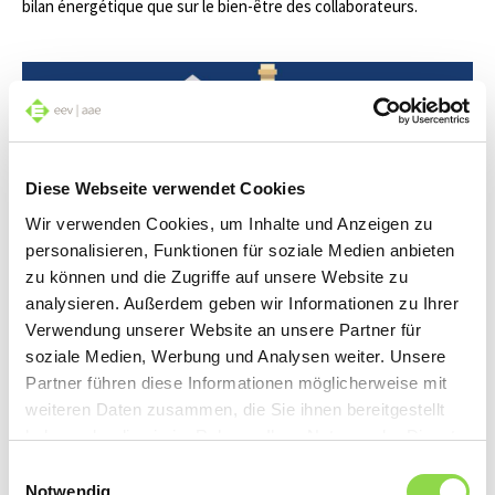
bilan énergétique que sur le bien-être des collaborateurs.
Diese Webseite verwendet Cookies
Wir verwenden Cookies, um Inhalte und Anzeigen zu
personalisieren, Funktionen für soziale Medien anbieten
zu können und die Zugriffe auf unsere Website zu
Smart Home: notre Infofilm explique cette
analysieren. Außerdem geben wir Informationen zu Ihrer
notion
Verwendung unserer Website an unsere Partner für
Home smart Home: que la commande s’effectue par
soziale Medien, Werbung und Analysen weiter. Unsere
smartphone, systèmes d’éclairage individuels ou
Partner führen diese Informationen möglicherweise mit
installations multimédia pratiques, notre vidéo montre
weiteren Daten zusammen, die Sie ihnen bereitgestellt
quels sont les éléments automatisés d’un habitat
haben oder die sie im Rahmen Ihrer Nutzung der Dienste
intelligent et comment ils «communiquent» entre eux.
gesammelt haben.
Einwilligungsauswahl
Notwendig