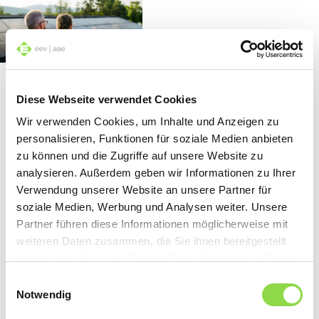
Un avenir solaire
Diese Webseite verwendet Cookies
En 2025, les installations
photovoltaïques suisses ont produit
plus de huit térawattheures
Wir verwenden Cookies, um Inhalte und Anzeigen zu
d’électricité solaire, soit près de 40 % de
plus que l’année précédente. Le soleil a
personalisieren, Funktionen für soziale Medien anbieten
ainsi couvert environ 14 % de la
consommation électrique de notre
zu können und die Zugriffe auf unsere Website zu
pays. D’ici 2035, la production
d’électricité issue des nouvelles
analysieren. Außerdem geben wir Informationen zu Ihrer
énergies renouvelables devrait
atteindre 35 térawattheures. À cet
Verwendung unserer Website an unsere Partner für
égard, le photovoltaïque jouera un rôle
important.
soziale Medien, Werbung und Analysen weiter. Unsere
Partner führen diese Informationen möglicherweise mit
Lire l'article
weiteren Daten zusammen, die Sie ihnen bereitgestellt
haben oder die sie im Rahmen Ihrer Nutzung der Dienste
gesammelt haben.
Einwilligungsauswahl
Notwendig