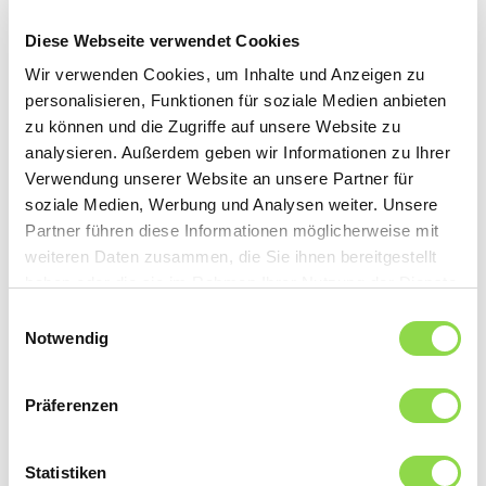
Panels etwa für kleinere Inselanlagen oder
Anwendungen mit geringeren Leistungsanforderungen
Diese Webseite verwendet Cookies
wieder zum Einsatz. Erst wenn Reparatur und Re-Use
Wir verwenden Cookies, um Inhalte und Anzeigen zu
ausgeschlossen sind, zum Beispiel bei starken
personalisieren, Funktionen für soziale Medien anbieten
Glasbrüchen oder elektrischer Zerstörung, führt der Weg
zu können und die Zugriffe auf unsere Website zu
konsequent ins Recycling.
analysieren. Außerdem geben wir Informationen zu Ihrer
Verwendung unserer Website an unsere Partner für
soziale Medien, Werbung und Analysen weiter. Unsere
Geordneter Rückbau statt Elektroschrott
Für den Rückbau und die Entsorgung gilt: Die
Partner führen diese Informationen möglicherweise mit
Eigentümerin oder der Eigentümer meldet sich beim
weiteren Daten zusammen, die Sie ihnen bereitgestellt
Elektroinstallateur. Dieser ist in der Regel an das
haben oder die sie im Rahmen Ihrer Nutzung der Dienste
Rücknahmesystem von SENS eRecycling angeschlossen
gesammelt haben.
Einwilligungsauswahl
oder kann sich als vRG-Partner (beim SENS-System
Notwendig
registrierter Betrieb, der die vorgezogene
Recyclinggebühr abrechnet) registrieren. Finanziert wird
das System über eine vorgezogene Recyclinggebühr, die
Präferenzen
beim Kauf neuer Module erhoben wird. Für
Anlagenbetreibende fallen bei der Entsorgung somit
Statistiken
keine zusätzlichen Kosten an.