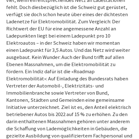
viel, wenn ein entsprechendes Netz an Ladestationen
fehlt. Doch diesbezüglich ist die Schweiz gut gerüstet,
verfügt sie doch schon heute über eines der dichtesten
Ladenetze für Elektromobilität. Zum Vergleich: Der
Richtwert der EU für eine angemessene Anzahl an
Ladepunkten liegt bei einem Ladepunkt pro 10
Elektroautos – in der Schweiz haben wir momentan
einen Ladepunkt für 3,5 Autos. Und das Netz wird weiter
ausgebaut. Kein Wunder: Auch der Bund trifft auf allen
Ebenen Massnahmen, um die Elektromobilität zu
fördern. Ein Indiz dafür ist die «Roadmap
Elektromobilität»: Auf Einladung des Bundesrats haben
Vertreter der Automobil-, Elektrizitäts- und
Immobilienbranche sowie Vertreter von Bund,
Kantonen, Städten und Gemeinden eine gemeinsame
Initiative unterzeichnet. Ziel ist es, den Anteil elektrisch
betriebener Autos bis 2022 auf 15 % zu erhöhen. Zu den
darin enthaltenen Massnahmen gehören unter anderem
die Schaffung von Lademöglichkeiten in Gebäuden, die
gezielte Ausbildung von qualifiziertem Fachpersonal und