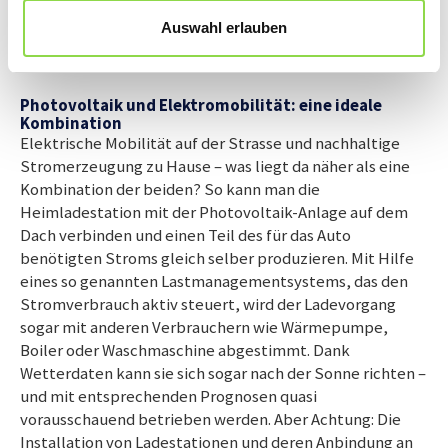
Neubauten und Renovationen auf die nötige
Auswahl erlauben
Infrastruktur für zukünftige Ladestationen.
Photovoltaik und Elektromobilität: eine ideale
Kombination
Elektrische Mobilität auf der Strasse und nachhaltige
Stromerzeugung zu Hause – was liegt da näher als eine
Kombination der beiden? So kann man die
Heimladestation mit der Photovoltaik-Anlage auf dem
Dach verbinden und einen Teil des für das Auto
benötigten Stroms gleich selber produzieren. Mit Hilfe
eines so genannten Lastmanagementsystems, das den
Stromverbrauch aktiv steuert, wird der Ladevorgang
sogar mit anderen Verbrauchern wie Wärmepumpe,
Boiler oder Waschmaschine abgestimmt. Dank
Wetterdaten kann sie sich sogar nach der Sonne richten –
und mit entsprechenden Prognosen quasi
vorausschauend betrieben werden. Aber Achtung: Die
Installation von Ladestationen und deren Anbindung an