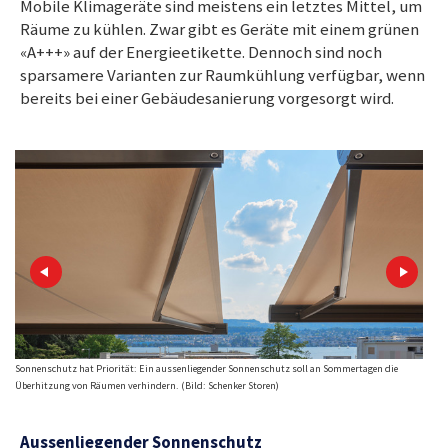
Mobile Klimageräte sind meistens ein letztes Mittel, um
Räume zu kühlen. Zwar gibt es Geräte mit einem grünen
«A+++» auf der Energieetikette. Dennoch sind noch
sparsamere Varianten zur Raumkühlung verfügbar, wenn
bereits bei einer Gebäudesanierung vorgesorgt wird.
Sonnenschutz hat Priorität: Ein aussenliegender Sonnenschutz soll an Sommertagen die
Mobil
Überhitzung von Räumen verhindern. (Bild: Schenker Storen)
als a
Aussenliegender Sonnenschutz