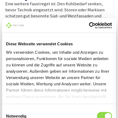
Eine weitere Faustregel ist: Den Kühlbedarf senken,
bevor Technik eingesetzt wird. Storen oder Markisen
schützen gut besonnte Süd- und Westfassaden und
schirmen sowohl Licht als auch Wärme ab. Bei längeren
Abwesenheiten oder unsicheren Wetterlagen bieten
automatisch steuerbare Systeme einen zusätzlichen
Überhitzungsschutz. Selbst einzelne Fenster öffnen und
Diese Webseite verwendet Cookies
schliessen sich, gekoppelt an eine Zeitschaltuhr, von
selbst, um Räume während den kältesten Nachtstunden
Wir verwenden Cookies, um Inhalte und Anzeigen zu
auskühlen zu lassen.
personalisieren, Funktionen für soziale Medien anbieten
zu können und die Zugriffe auf unsere Website zu
analysieren. Außerdem geben wir Informationen zu Ihrer
Wichtig ist aber: Die beste Wirkung erreicht das passive
Verwendung unserer Website an unsere Partner für
Kühlen über offene Fenster, wenn einzelne Räume oder
soziale Medien, Werbung und Analysen weiter. Unsere
die Wohnung in Querrichtung durchlüftet werden,
Partner führen diese Informationen möglicherweise mit
respektive die Nachtluft aus östlicher oder nördlicher
weiteren Daten zusammen, die Sie ihnen bereitgestellt
Richtung einströmen kann.
haben oder die sie im Rahmen Ihrer Nutzung der Dienste
gesammelt haben.
Einwilligungsauswahl
Kühlen via Fussbodenheizung
Notwendig