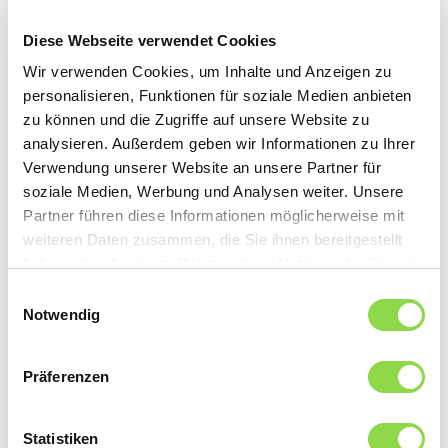
Solarzellen produzierte Gleichstrom wird in den
Wechselrichter geführt, wo die Umwandlung in
Diese Webseite verwendet Cookies
netzkonformen Wechselstrom (230 V) erfolgt. Dieser
Strom wird anschliessend direkt verbraucht oder via
Wir verwenden Cookies, um Inhalte und Anzeigen zu
Zähler ins öffentliche Stromnetz eingespeist.
personalisieren, Funktionen für soziale Medien anbieten
Speziell ist dies bei einer Inselanlage ohne Verbindung
zu können und die Zugriffe auf unsere Website zu
ins öffentliche Netz: Hier kann der produzierte
analysieren. Außerdem geben wir Informationen zu Ihrer
Gleichstrom in einer Batterie gespeichert und bei Bedarf
Verwendung unserer Website an unsere Partner für
von dort wieder bezogen werden.
soziale Medien, Werbung und Analysen weiter. Unsere
Partner führen diese Informationen möglicherweise mit
weiteren Daten zusammen, die Sie ihnen bereitgestellt
Welche Lebensdauer hat eine Photovoltaik-Anlage?
haben oder die sie im Rahmen Ihrer Nutzung der Dienste
Die durchschnittliche Lebensdauer einer Solaranlage
liegt bei 30-40 Jahren. Sonnenkollektoren zur
gesammelt haben.
Einwilligungsauswahl
Wärmeerzeugung haben eine Lebensdauer von über 25
Notwendig
Jahren.
Präferenzen
Wo können Photovoltaik-Anlagen installiert
werden?
Jede Dachfläche, die ganzjährig von der Sonne
Statistiken