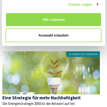
Schweiz unabhängiger vom Weltgeschehen machen – die
Details zeigen
ersten wichtigen Schritte sind dafür nun gemacht.
Alle zulassen
Auswahl erlauben
Diese Artikel könnten Sie auch interessieren
ALTERNATIVE ENERGIEN
Eine Strategie für mehr Nachhaltigkeit
Die Energiestrategie 2050 ist die Antwort auf ein