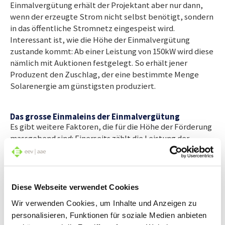
Einmalvergütung erhält der Projektant aber nur dann,
wenn der erzeugte Strom nicht selbst benötigt, sondern
in das öffentliche Stromnetz eingespeist wird.
Interessant ist, wie die Höhe der Einmalvergütung
zustande kommt: Ab einer Leistung von 150kW wird diese
nämlich mit Auktionen festgelegt. So erhält jener
Produzent den Zuschlag, der eine bestimmte Menge
Solarenergie am günstigsten produziert.
Das grosse Einmaleins der Einmalvergütung
Es gibt weitere Faktoren, die für die Höhe der Förderung
massgebend sind: Einerseits zählt die Leistung der
Anlage, andererseits auch ob die Anlage angebaut,
freistehend oder integriert ist. Zudem gibt es den
Neigungswinkel- und den Höhenbonus. Wobei der
Höhenbonus an weitere Regelungen gebunden ist.
Diese Webseite verwendet Cookies
Interessant ist auch der Neigungswinkelbonus. Denn
Wir verwenden Cookies, um Inhalte und Anzeigen zu
dieser kann erst ab einem Winkel von 75 Grad beantragt
personalisieren, Funktionen für soziale Medien anbieten
werden. So sollen Installationen von Photovoltaik-