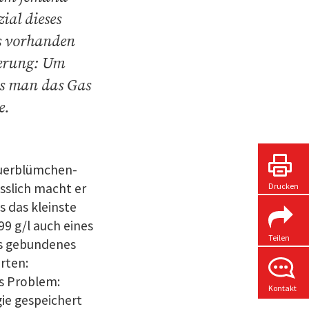
ial dieses
ss vorhanden
derung: Um
ss man das Gas
e.
Mauerblümchen-
esslich macht er
Drucken
 das kleinste
9 g/l auch eines
Teilen
ls gebundenes
rten:
as Problem:
Kontakt
ie gespeichert