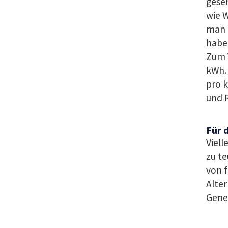
geseh
wie 
man 
haben
Zum V
kWh. 
pro k
und R
Für 
Viell
zu te
von f
Alter
Gener