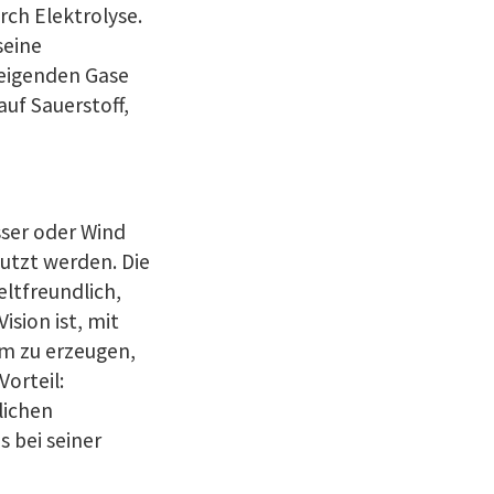
ch Elektrolyse.
seine
teigenden Gase
uf Sauerstoff,
ser oder Wind
utzt werden. Die
ltfreundlich,
ision ist, mit
m zu erzeugen,
orteil:
lichen
 bei seiner