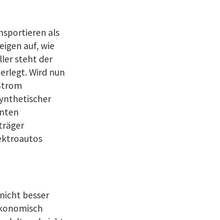
ansportieren als
eigen auf, wie
ler steht der
zerlegt. Wird nun
Strom
synthetischer
nnten
träger
ektroautos
nicht besser
 ökonomisch