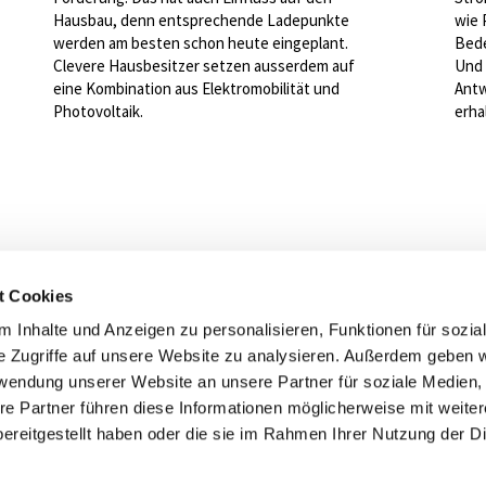
Hausbau, denn entsprechende Ladepunkte
wie 
werden am besten schon heute eingeplant.
Bede
Clevere Hausbesitzer setzen ausserdem auf
Und 
eine Kombination aus Elektromobilität und
Antw
Photovoltaik.
erha
t Cookies
ind gerne für Sie da
 Inhalte und Anzeigen zu personalisieren, Funktionen für sozia
sser Elektro AG
e Zugriffe auf unsere Website zu analysieren. Außerdem geben w
rwendung unserer Website an unsere Partner für soziale Medien
Zurück zur Übersicht
re Partner führen diese Informationen möglicherweise mit weite
ereitgestellt haben oder die sie im Rahmen Ihrer Nutzung der D