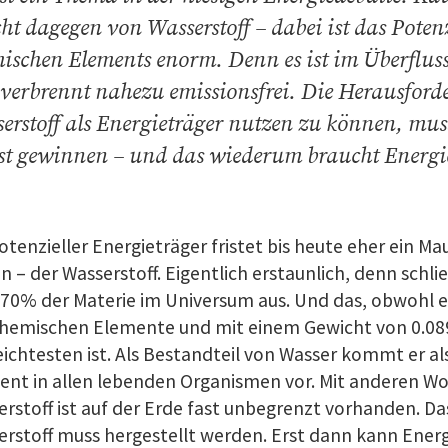
cht dagegen von Wasserstoff – dabei ist das Potenz
ischen Elements enorm. Denn es ist im Überflu
verbrennt nahezu emissionsfrei. Die Herausfor
erstoff als Energieträger nutzen zu können, mu
st gewinnen – und das wiederum braucht Energi
otenzieller Energieträger fristet bis heute eher ein 
n – der Wasserstoff. Eigentlich erstaunlich, denn schli
70% der Materie im Universum aus. Und das, obwohl es
chemischen Elemente und mit einem Gewicht von 0.089
eichtesten ist. Als Bestandteil von Wasser kommt er a
ent in allen lebenden Organismen vor. Mit anderen Wo
rstoff ist auf der Erde fast unbegrenzt vorhanden. D
rstoff muss hergestellt werden. Erst dann kann Energ