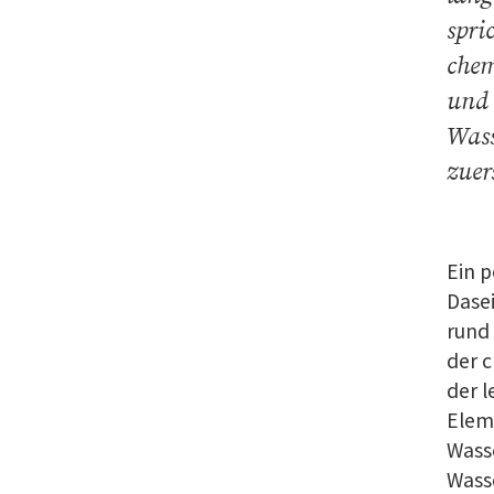
spri
chem
und 
Wass
zuer
Ein p
Dasei
rund 
der 
der l
Elem
Wasse
Wasse