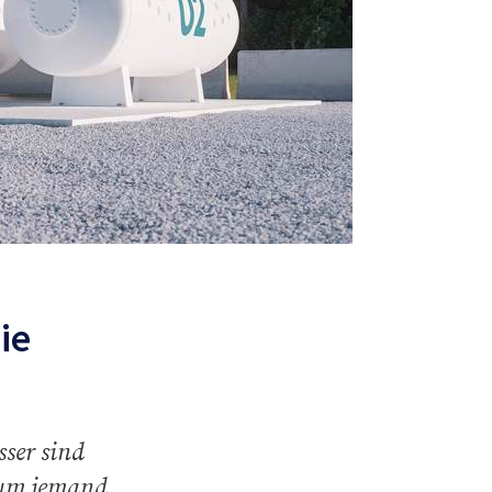
ie
ser sind
aum jemand