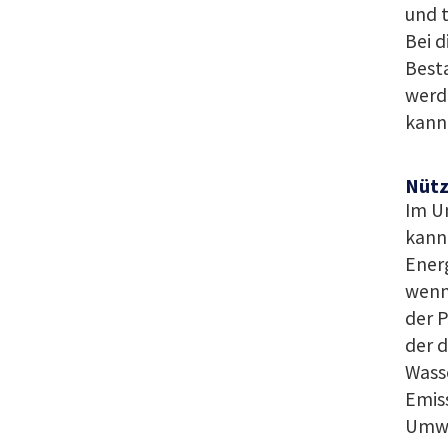
und t
Bei d
Besta
werde
kann 
Nütz
Im U
kann 
Energ
wenn 
der 
der d
Wasse
Emiss
Umwa