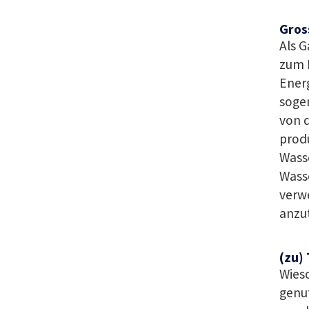
Gros
Als G
zum B
Energ
sogen
von 
produ
Wasse
Wasse
verw
anzu
(zu)
Wies
genut