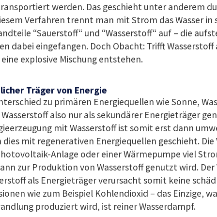
ransportiert werden. Das geschieht unter anderem dur
iesem Verfahren trennt man mit Strom das Wasser in 
ndteile “Sauerstoff“ und “Wasserstoff“ auf – die aufs
n dabei eingefangen. Doch Obacht: Trifft Wasserstoff a
eine explosive Mischung entstehen.
licher Träger von Energie
nterschied zu primären Energiequellen wie Sonne, Was
Wasserstoff also nur als sekundärer Energieträger gen
ieerzeugung mit Wasserstoff ist somit erst dann umwe
dies mit regenerativen Energiequellen geschieht. Die V
Photovoltaik-Anlage oder einer Wärmepumpe viel Stro
ann zur Produktion von Wasserstoff genutzt wird. Der V
rstoff als Energieträger verursacht somit keine schäd
ionen wie zum Beispiel Kohlendioxid – das Einzige, was
ndlung produziert wird, ist reiner Wasserdampf.