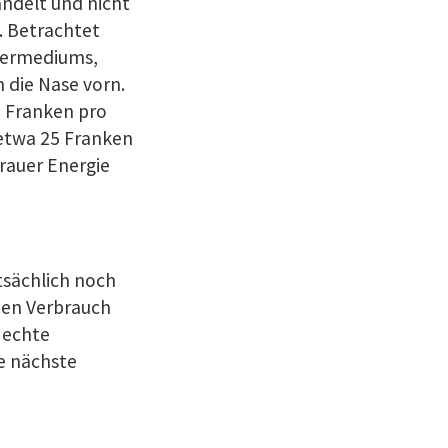
andelt und nicht
. Betrachtet
hermediums,
 die Nase vorn.
0 Franken pro
 etwa 25 Franken
grauer Energie
atsächlich noch
 den Verbrauch
 echte
ie nächste