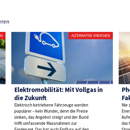
eren
EN
ALTERNATIVE ENERGIEN
Elektromobilität: Mit Vollgas in
Ph
die Zukunft
Fa
Elektrisch betriebene Fahrzeuge werden
Nie 
populärer – kein Wunder, denn die Preise
Ener
sinken, das Angebot steigt und der Bund
Aufm
trifft umfassende Massnahmen zur
das 
Förderung. Das hat auch Einfluss auf den
Stro