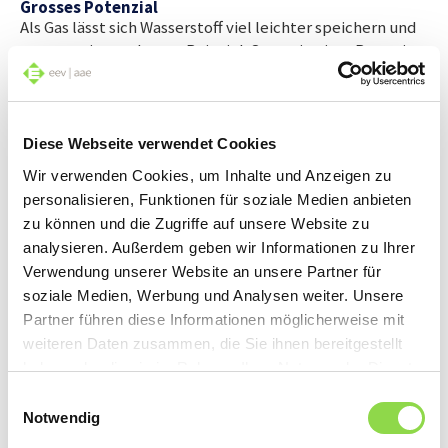
Grosses Potenzial
Als Gas lässt sich Wasserstoff viel leichter speichern und
transportieren als zum Beispiel Strom in einer Batterie.
Forschungsprojekte zeigen auf, wie Energiespeicherung
in Zukunft funktionieren könnte: Im Keller steht der
sogenannte Elektrolysator, der Wasser in seine
Einzelteile zerlegt. Wird nun von der Photovoltaikanlage
Diese Webseite verwendet Cookies
auf dem Dach überschüssiger Strom produziert, treibt
Wir verwenden Cookies, um Inhalte und Anzeigen zu
dieser die Zerlegung an und es entsteht synthetischer
personalisieren, Funktionen für soziale Medien anbieten
Wasserstoff. Dieser lässt sich in grossen Mengen in so
zu können und die Zugriffe auf unsere Website zu
genannten Wasserstoffflaschen speichern und nach
analysieren. Außerdem geben wir Informationen zu Ihrer
Bedarf als Energieträger verwenden – sei es, um
Verwendung unserer Website an unsere Partner für
Haushalte zu versorgen oder um Elektroautos
soziale Medien, Werbung und Analysen weiter. Unsere
anzutreiben.
Partner führen diese Informationen möglicherweise mit
weiteren Daten zusammen, die Sie ihnen bereitgestellt
(zu) Teuer, aber grün
haben oder die sie im Rahmen Ihrer Nutzung der Dienste
Wieso das immense Potenzial von Wasserstoff noch
gesammelt haben.
Einwilligungsauswahl
immer nicht besser genutzt wird, scheint eine
Notwendig
Kostenfrage zu sein. Denn rein ökonomisch gesehen ist