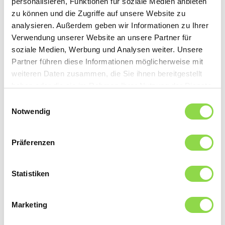
personalisieren, Funktionen für soziale Medien anbieten
zu können und die Zugriffe auf unsere Website zu
Mehr Subventionen für erneuerbare Energien
analysieren. Außerdem geben wir Informationen zu Ihrer
Der Bundesrat hat Ende November 2022 beschlossen,
Verwendung unserer Website an unsere Partner für
die Förderinstrumente für die Stromproduktion aus
soziale Medien, Werbung und Analysen weiter. Unsere
erneuerbaren Energien zu stärken. Damit sollen Hürden
Partner führen diese Informationen möglicherweise mit
abgebaut und die Energieversorgung der Schweiz weiter
weiteren Daten zusammen, die Sie ihnen bereitgestellt
gefestigt werden.
haben oder die sie im Rahmen Ihrer Nutzung der Dienste
gesammelt haben.
Einwilligungsauswahl
Notwendig
Präferenzen
Statistiken
Marketing
Das Elektroauto zu Hause laden
Die E-Mobilität boomt und Ladestationen zu Hause