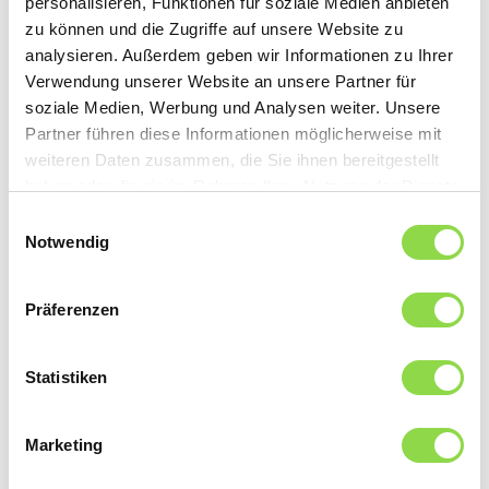
personalisieren, Funktionen für soziale Medien anbieten
zu können und die Zugriffe auf unsere Website zu
Mehr Subventionen für erneuerbare Energien
analysieren. Außerdem geben wir Informationen zu Ihrer
Der Bundesrat hat Ende November 2022 beschlossen,
Verwendung unserer Website an unsere Partner für
die Förderinstrumente für die Stromproduktion aus
soziale Medien, Werbung und Analysen weiter. Unsere
erneuerbaren Energien zu stärken. Damit sollen Hürden
Partner führen diese Informationen möglicherweise mit
abgebaut und die Energieversorgung der Schweiz weiter
weiteren Daten zusammen, die Sie ihnen bereitgestellt
gefestigt werden.
haben oder die sie im Rahmen Ihrer Nutzung der Dienste
gesammelt haben.
Einwilligungsauswahl
Notwendig
Präferenzen
Statistiken
Marketing
Das Elektroauto zu Hause laden
Die E-Mobilität boomt und Ladestationen zu Hause