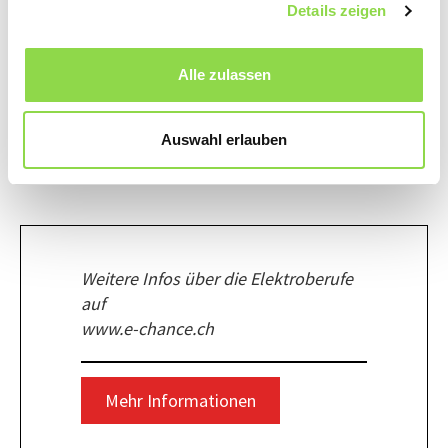
Beginn der Lehre vermittelt und gelernt.
Details zeigen
HERZLICHEN DANK FÜR DEINE EINBLICKE IN DEN
Alle zulassen
LEHRBERUF, DANIEL!
Sehr gerne! Und ich hoffe doch, dass wir viele junge
Berufsleute für unseren Beruf motivieren können!
Auswahl erlauben
Weitere Infos über die Elektroberufe
auf
www.e-chance.ch
Mehr Informationen