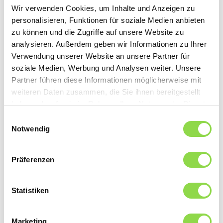
Bereich Solaranlagen und Energieeffizienz setzt du dich
Wir verwenden Cookies, um Inhalte und Anzeigen zu
aktiv für den Klimaschutz ein. Wer so viel leistet, soll
personalisieren, Funktionen für soziale Medien anbieten
genügend Zeit haben, sein Energielevel hochzuhalten.
zu können und die Zugriffe auf unsere Website zu
Das schaffst du mit genügend Freizeit neben der Lehre.
analysieren. Außerdem geben wir Informationen zu Ihrer
Verwendung unserer Website an unsere Partner für
soziale Medien, Werbung und Analysen weiter. Unsere
Partner führen diese Informationen möglicherweise mit
weiteren Daten zusammen, die Sie ihnen bereitgestellt
haben oder die sie im Rahmen Ihrer Nutzung der Dienste
Mach den E-Check
gesammelt haben.
Einwilligungsauswahl
Notwendig
Sag uns, wie du bist, und wir sagen dir,
Präferenzen
welcher E-Beruf zu dir passt. Mach den
cleveren Check und finde in nur einer
Minute heraus, welche E-Lehre am besten
Statistiken
zu dir passt. Trotzdem unsicher? Dann
mache eine Schnupperlehre in
verschiedenen Richtungen.
Marketing