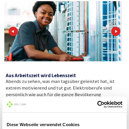
Aus Arbeitszeit wird Lebenszeit
Abends zu sehen, was man tagsüber geleistet hat, ist
extrem motivierend und tut gut. Elektroberufe sind
persönlich wie auch für die ganze Bevölkerung
sinnstiftend. Immerhin sicherst du als Elektrofachperson
einen elementaren Teil der Grundversorgung. Denn alle
Zeichen stehen auf Strom. Ob beim Elektroauto, bei der
künstlichen Intelligenz oder beim Smart Home. Nichts
Diese Webseite verwendet Cookies
geht ohne Elektrizität. Apropos sinnstiftend: Als Profi im