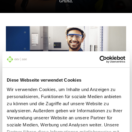
Grund.
Diese Webseite verwendet Cookies
Weiterkommen mit einem Elektro-Beruf
Wir verwenden Cookies, um Inhalte und Anzeigen zu
E-Berufe bieten nicht nur innovative Arbeitsfelder,
personalisieren, Funktionen für soziale Medien anbieten
sondern auch die Chance, aktiv an der Gestaltung
zu können und die Zugriffe auf unsere Website zu
technischer Zukunftslösungen mitzuwirken.
analysieren. Außerdem geben wir Informationen zu Ihrer
Berufseinsteiger und erfahrene Fachkräfte profitieren
Verwendung unserer Website an unsere Partner für
gleichermassen von einer starken Nachfrage auf dem
soziale Medien, Werbung und Analysen weiter. Unsere
Arbeitsmarkt. Karriereaussichten? Top!
Partner führen diese Informationen möglicherweise mit