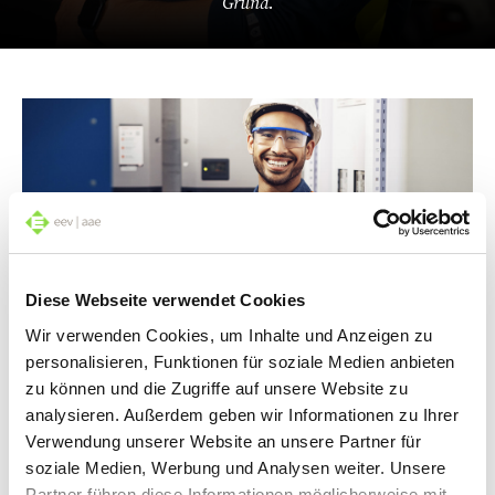
Grund.
Diese Webseite verwendet Cookies
Weiterkommen mit einem Elektro-Beruf
Wir verwenden Cookies, um Inhalte und Anzeigen zu
E-Berufe bieten nicht nur innovative Arbeitsfelder,
personalisieren, Funktionen für soziale Medien anbieten
sondern auch die Chance, aktiv an der Gestaltung
zu können und die Zugriffe auf unsere Website zu
technischer Zukunftslösungen mitzuwirken.
analysieren. Außerdem geben wir Informationen zu Ihrer
Berufseinsteiger und erfahrene Fachkräfte profitieren
Verwendung unserer Website an unsere Partner für
gleichermassen von einer starken Nachfrage auf dem
soziale Medien, Werbung und Analysen weiter. Unsere
Arbeitsmarkt. Karriereaussichten? Top!
Partner führen diese Informationen möglicherweise mit