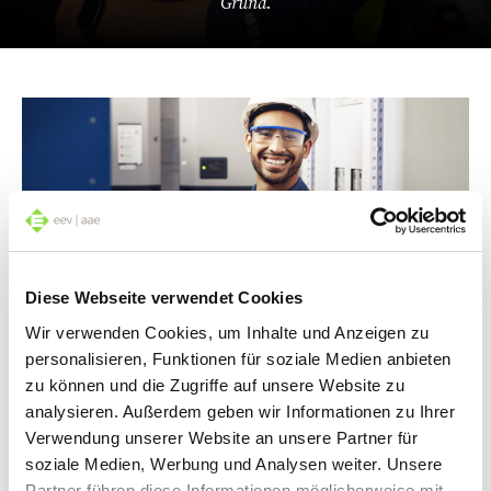
Grund.
Diese Webseite verwendet Cookies
Weiterkommen mit einem Elektro-Beruf
Wir verwenden Cookies, um Inhalte und Anzeigen zu
E-Berufe bieten nicht nur innovative Arbeitsfelder,
personalisieren, Funktionen für soziale Medien anbieten
sondern auch die Chance, aktiv an der Gestaltung
zu können und die Zugriffe auf unsere Website zu
technischer Zukunftslösungen mitzuwirken.
analysieren. Außerdem geben wir Informationen zu Ihrer
Berufseinsteiger und erfahrene Fachkräfte profitieren
Verwendung unserer Website an unsere Partner für
gleichermassen von einer starken Nachfrage auf dem
soziale Medien, Werbung und Analysen weiter. Unsere
Arbeitsmarkt. Karriereaussichten? Top!
Partner führen diese Informationen möglicherweise mit