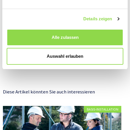
Details zeigen
Alle zulassen
Die Multimediasteckdose vereint alle Ansprüche.
Die M
Auswahl erlauben
Diese Artikel könnten Sie auch interessieren
BASIS-INSTALLATION