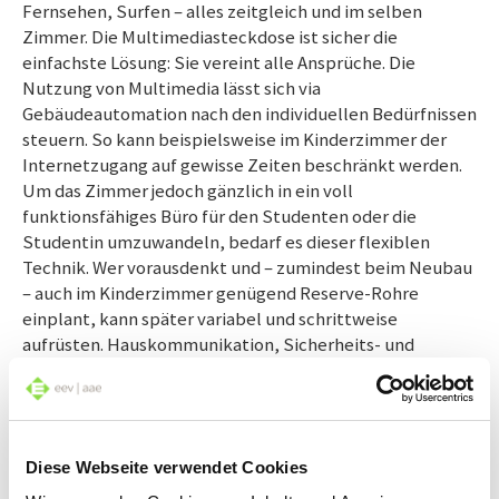
Fernsehen, Surfen – alles zeitgleich und im selben
Zimmer. Die Multimediasteckdose ist sicher die
einfachste Lösung: Sie vereint alle Ansprüche. Die
Nutzung von Multimedia lässt sich via
Gebäudeautomation nach den individuellen Bedürfnissen
steuern. So kann beispielsweise im Kinderzimmer der
Internetzugang auf gewisse Zeiten beschränkt werden.
Um das Zimmer jedoch gänzlich in ein voll
funktionsfähiges Büro für den Studenten oder die
Studentin umzuwandeln, bedarf es dieser flexiblen
Technik. Wer vorausdenkt und – zumindest beim Neubau
– auch im Kinderzimmer genügend Reserve-Rohre
einplant, kann später variabel und schrittweise
aufrüsten. Hauskommunikation, Sicherheits- und
Energiesparfunktionen werden Wirklichkeit – per
Knopfdruck, versteht sich.
Kabelgebunden oder via Funk
Diese Webseite verwendet Cookies
Und was ist, wenn die Reserve-Rohre fehlen oder sie aus