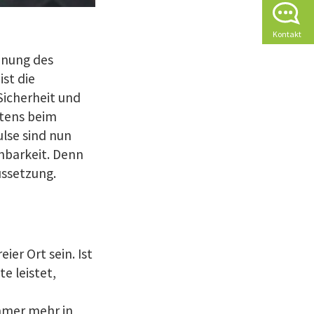
Kontakt
anung des
ist die
icherheit und
stens beim
lse sind nun
hbarkeit. Denn
ussetzung.
ier Ort sein. Ist
e leistet,
mmer mehr in