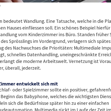
n
n bedeutet Wandlung. Eine Tatsache, welche in die Pl
en Hauses einfliessen soll. Ein schönes Beispiel hierfür 
ndlung vom Kinderzimmer ins Büro. Standen früher S
des Sprösslings im Vordergrund, verlagern sich späte
g des Nachwuchses die Prioritäten: Multimediale Impu
gt, schnelles Datenhandling, uneingeschränkte Erreic
erlangt die moderne Arbeitswelt. Vernetzung ist Vora
, überall, jederzeit.
Zimmer entwickelt sich mit
chlaf- oder Spielzimmer sollte ein positiver, gefahrenfre
 Beginn das Babyphone, welches die wichtigsten Dienst
ln sich die Bedürfnisse später hin zu einer einfachen
udeautomation. Multimedia rückt im Laufe der Zeit i