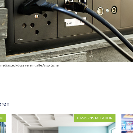
mediasteckdose vereint alle Ansprüche.
eren
ON
BASIS-INSTALLATION