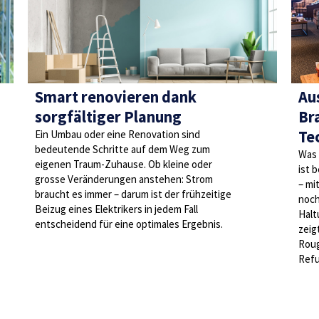
Smart renovieren dank
Au
sorgfältiger Planung
Br
Te
Ein Umbau oder eine Renovation sind
bedeutende Schritte auf dem Weg zum
Was 
eigenen Traum-Zuhause. Ob kleine oder
ist 
grosse Veränderungen anstehen: Strom
– mi
braucht es immer – darum ist der frühzeitige
noch
Beizug eines Elektrikers in jedem Fall
Halt
entscheidend für eine optimales Ergebnis.
zeig
Roug
Refu