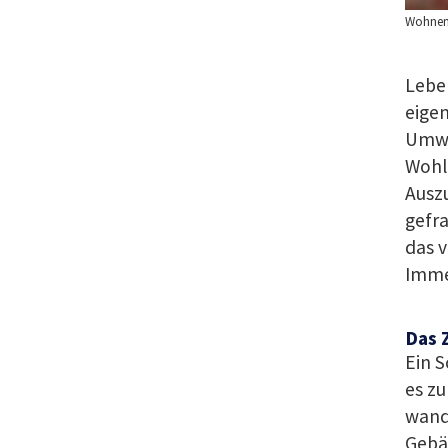
Wohne
Lebe
eigen
Umwa
Wohl 
Auszu
gefra
das v
Immer
Das 
Ein S
es zu
wande
Gebä