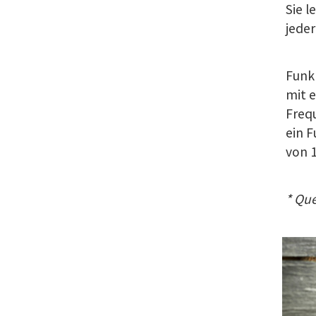
Sie l
jede
Funk 
mit e
Frequ
ein F
von 1
* Que