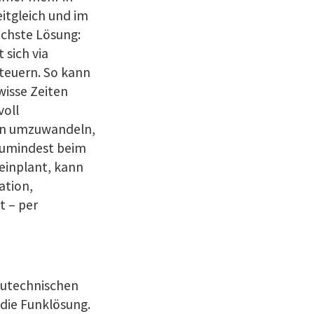
eitgleich und im
achste Lösung:
 sich via
teuern. So kann
wisse Zeiten
voll
tin umzuwandeln,
 zumindest beim
einplant, kann
ation,
t – per
autechnischen
die Funklösung.