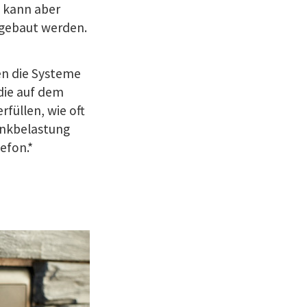
– kann aber
ngebaut werden.
en die Systeme
die auf dem
füllen, wie oft
unkbelastung
efon.*