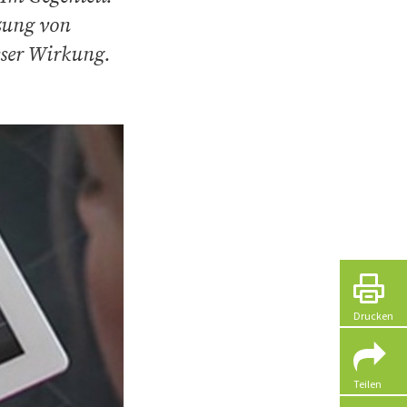
zung von
sser Wirkung.
Drucken
Teilen