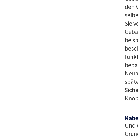
den V
selbe
Sie v
Gebä
beisp
besch
funk
bedar
Neub
späte
Siche
Knopf
Kabe
Und w
Gründ