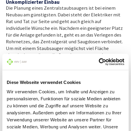
Unkomplizierter Einbau
Die Planung eines Zentralstaubsaugers ist bei einem
Neubau am günstigsten. Dabei steht der Elektriker mit
Rat und Tat zur Seite und geht auch gleich auf
individuelle Wünsche ein. Nachdem ein geeigneter Platz
für die Anlage gefunden ist, geht es an das Verlegen des
Rohrnetzes, das Zentralgerät und Saugdosen verbindet.
Um mit einem Staubsauger möglichst viel Fläche
abzudecken, müssen die Saugdosen an zentralen
Punkten positioniert werden – an Wänden, aber auch in
Fussböden, Sockeln oder Treppen finden sich geeignete
Plätze.
Diese Webseite verwendet Cookies
Wir verwenden Cookies, um Inhalte und Anzeigen zu
Auch nachträglich eine saubere Sache
Doch auch wenn das Gebäude schon steht, ist der Einbau
personalisieren, Funktionen für soziale Medien anbieten
eines Zentralstaubsaugers weit unkomplizierter als
zu können und die Zugriffe auf unsere Website zu
erwartet. Die zentral installierte Anlage kann
analysieren. Außerdem geben wir Informationen zu Ihrer
problemlos im Keller, Heizraum, Estrich oder in der
Verwendung unserer Website an unsere Partner für
Garage aufgestellt werden. Die Rohrleitungen werden
soziale Medien, Werbung und Analysen weiter. Unsere