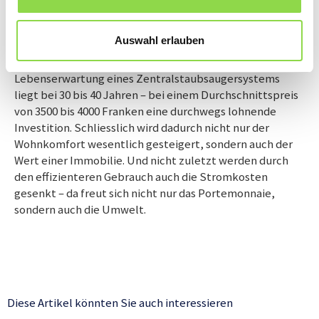
Lohnend für Portemonnaie und Umwelt
Auswahl erlauben
Bei all diesen Vorteilen ist es kein Wunder, dass immer
mehr Neubauten über eine solche Anlage verfügen. Die
Lebenserwartung eines Zentralstaubsaugersystems
liegt bei 30 bis 40 Jahren – bei einem Durchschnittspreis
von 3500 bis 4000 Franken eine durchwegs lohnende
Investition. Schliesslich wird dadurch nicht nur der
Wohnkomfort wesentlich gesteigert, sondern auch der
Wert einer Immobilie. Und nicht zuletzt werden durch
den effizienteren Gebrauch auch die Stromkosten
gesenkt – da freut sich nicht nur das Portemonnaie,
sondern auch die Umwelt.
Diese Artikel könnten Sie auch interessieren