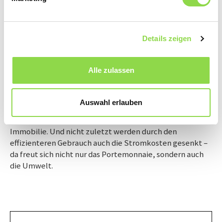
Ihrer Immobilie, ohne dass sie sich gegenseitig
beeinträchtigen.
Details zeigen
Lohnend fürs Portemonnaie
Bei all diesen Vorteilen ist es kein Wunder, dass immer
mehr Gebäude über einen Zentralstaubsauger verfügen.
Alle zulassen
Die Lebenserwartung der Anlage liegt bei 30 bis 40
Jahren – bei einem Durchschnittspreis von 3500 bis 4000
Franken eine durchwegs lohnende Investition.
Auswahl erlauben
Schliesslich wird dadurch nicht nur der Wohnkomfort
wesentlich gesteigert, sondern auch der Wert einer
Immobilie. Und nicht zuletzt werden durch den
effizienteren Gebrauch auch die Stromkosten gesenkt –
da freut sich nicht nur das Portemonnaie, sondern auch
die Umwelt.