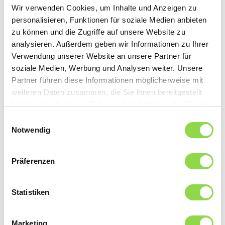
Wir verwenden Cookies, um Inhalte und Anzeigen zu
Schalldämpfsystems braucht man sich um die Nachbarn
personalisieren, Funktionen für soziale Medien anbieten
keine Sorgen zu machen. Beim Umzug wird der
zu können und die Zugriffe auf unsere Website zu
Zentralstaubsauger einfach mitgezügelt.
analysieren. Außerdem geben wir Informationen zu Ihrer
Verwendung unserer Website an unsere Partner für
Der Energiesparer
soziale Medien, Werbung und Analysen weiter. Unsere
Moderne Zentralstaubsauger sind erstaunliche
Partner führen diese Informationen möglicherweise mit
Energiesparer, denn sie sind mit einer integrierten
weiteren Daten zusammen, die Sie ihnen bereitgestellt
Energierückgewinnung ausgestattet. In den kälteren
haben oder die sie im Rahmen Ihrer Nutzung der Dienste
Monaten leitet sie die gefilterte und auf ca. 55°C
gesammelt haben.
Einwilligungsauswahl
erwärmte Luft zurück in die Immobilie. Im Sommer
Notwendig
funktioniert sie wie gewohnt und leitet die Luft nach
draussen. Eine speziell entwickelte Luftstromsteuerung
optimiert den Abluftstrom und steigert die Effektivität
Präferenzen
Ihrer hauseigenen Wärmerückgewinnungsanlage. Ein
Zentralstaubsauger mit Energierückgewinnung
reduziert nicht nur Ihre Heizkosten und CO2-Emissionen,
Statistiken
sondern ermöglicht auch den Einsatz moderner
Lüftungsanlagen und Zentralstaubsaugersysteme in
Marketing