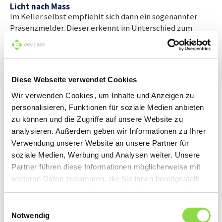
Licht nach Mass
Im Keller selbst empfiehlt sich dann ein sogenannter
Präsenzmelder. Dieser erkennt im Unterschied zum
Bewegungsmelder die Anwesenheit einer Person ohne,
dass diese herumläuft. Die empfindliche
Sensorentechnik erkennt sogar kleinste Bewegungen
wie eine Kopfdrehung. Ist niemand mehr im Raum,
Diese Webseite verwendet Cookies
schaltet sich das Licht automatisch aus.
Wir verwenden Cookies, um Inhalte und Anzeigen zu
personalisieren, Funktionen für soziale Medien anbieten
Sichere Wege
zu können und die Zugriffe auf unsere Website zu
Ein Stolperstein kann bei Dunkelheit auch der Weg ins
analysieren. Außerdem geben wir Informationen zu Ihrer
Haus werden. Und das im wahrsten Sinne des Wortes. Ein
Verwendung unserer Website an unsere Partner für
falscher Schritt und schon ist es geschehen. Eine
soziale Medien, Werbung und Analysen weiter. Unsere
automatische Wegbeleuchtung kann dieses Risiko
Partner führen diese Informationen möglicherweise mit
schmälern. Von Modellen, die bereits mit einem
weiteren Daten zusammen, die Sie ihnen bereitgestellt
Bewegungssensor ausgestattet sind bis zu LED-
haben oder die sie im Rahmen Ihrer Nutzung der Dienste
Solarleuchten – der Elektrofachmann findet die
gesammelt haben.
passende Beleuchtung. Mit Sicherheit.
Einwilligungsauswahl
Notwendig