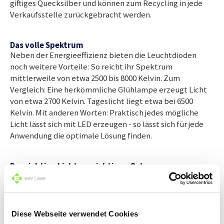
giftiges Quecksilber und können zum Recycling in jede
Verkaufsstelle zurückgebracht werden.
Das volle Spektrum
Neben der Energieeffizienz bieten die Leuchtdioden
noch weitere Vorteile: So reicht ihr Spektrum
mittlerweile von etwa 2500 bis 8000 Kelvin. Zum
Vergleich: Eine herkömmliche Glühlampe erzeugt Licht
von etwa 2700 Kelvin. Tageslicht liegt etwa bei 6500
Kelvin. Mit anderen Worten: Praktisch jedes mögliche
Licht lässt sich mit LED erzeugen - so lässt sich für jede
Anwendung die optimale Lösung finden.
Das richtige Licht am richtigen Ort
Mit neuen Beleuchtungstechniken und dem ständig
fortschreitenden Wissen über die Wirkung von Licht
steigt auch der Anspruch an Beleuchtungskonzepte.
Doch wo anfangen? Am besten wird jedes Zimmer für sich
Diese Webseite verwendet Cookies
betrachtet. Für den Wohnbereich eignet sich