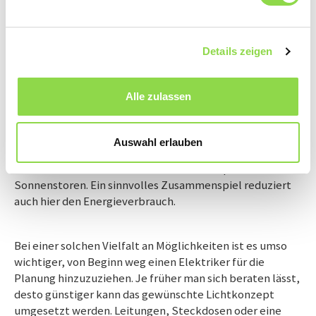
statt jede Lichtquelle einzeln zu bedienen, können
Leuchten zu einer Szene verknüpft und einprogrammiert
werden – da genügt ein Knopfdruck, um das gewünschte
Details zeigen
Beleuchtungsszenario abzurufen.
Alle zulassen
Gut beraten ist gut beleuchtet
Noch mehr Energieeffizienz kann erreicht werden, indem
die Beleuchtungssteuerung in eine Gebäudeautomation
Auswahl erlauben
integriert wird. So kommuniziert die Beleuchtung quasi
mit anderen Teilen des Hauses – zum Beispiel mit den
Sonnenstoren. Ein sinnvolles Zusammenspiel reduziert
auch hier den Energieverbrauch.
Bei einer solchen Vielfalt an Möglichkeiten ist es umso
wichtiger, von Beginn weg einen Elektriker für die
Planung hinzuzuziehen. Je früher man sich beraten lässt,
desto günstiger kann das gewünschte Lichtkonzept
umgesetzt werden. Leitungen, Steckdosen oder eine