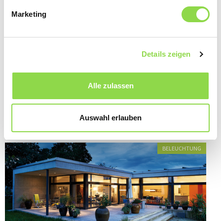
Marketing
Details zeigen
Anwendungen, die einleuchten
«Es ist besser, ein Licht zu entzünden, als auf die
Alle zulassen
Dunkelheit zu schimpfen». Das wusste bereits Konfuzius
vor Hunderten von Jahren. Und auch wenn sein Bezug
damals ein anderer war, so passt diese Aussage auch auf
das Thema Sicherheitsbeleuchtung.
Auswahl erlauben
BELEUCHTUNG