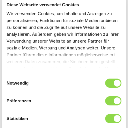
Tischbeleuchtung oder ein Licht-Spot, der sich in den
Diese Webseite verwendet Cookies
Augenwinkel bohrt. Achten Sie deshalb beim Kauf
Wir verwenden Cookies, um Inhalte und Anzeigen zu
darauf, dass das Leuchtmittel abgeschirmt ist.
personalisieren, Funktionen für soziale Medien anbieten
zu können und die Zugriffe auf unsere Website zu
6. Bewegungsmelder im Flur
analysieren. Außerdem geben wir Informationen zu Ihrer
Schon mal nachts den Schalter im Flur gesucht, oder auf
Verwendung unserer Website an unsere Partner für
der dunklen Kellertreppe gestolpert?
soziale Medien, Werbung und Analysen weiter. Unsere
Bewegungsmelder in Kombination mit Flurlicht beugen
Partner führen diese Informationen möglicherweise mit
Unfällen vor.
weiteren Daten zusammen, die Sie ihnen bereitgestellt
haben oder die sie im Rahmen Ihrer Nutzung der Dienste
gesammelt haben.
Einwilligungsauswahl
Notwendig
Diese Artikel könnten Sie auch interessieren
Präferenzen
BELEUCHTUNG
Statistiken