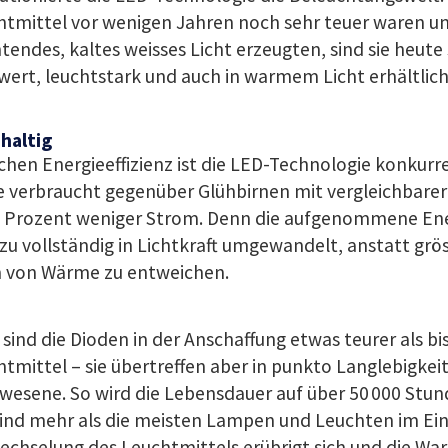
htmittel vor wenigen Jahren noch sehr teuer waren u
tendes, kaltes weisses Licht erzeugten, sind sie heute
wert, leuchtstark und auch in warmem Licht erhältlich
haltig
chen Energieeffizienz ist die LED-Technologie konkurre
 verbraucht gegenüber Glühbirnen mit vergleichbarer 
0 Prozent weniger Strom. Denn die aufgenommene Ene
u vollständig in Lichtkraft umgewandelt, anstatt grös
 von Wärme zu entweichen.
sind die Dioden in der Anschaffung etwas teurer als bi
tmittel – sie übertreffen aber in punkto Langlebigkeit 
wesene. So wird die Lebensdauer auf über 50 000 Stun
ind mehr als die meisten Lampen und Leuchten im Eins
echselung des Leuchtmittels erübrigt sich und die Wa