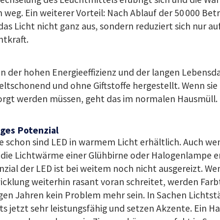
n weg. Ein weiterer Vorteil: Nach Ablauf der 50 000 Be
 das Licht nicht ganz aus, sondern reduziert sich nur a
tkraft.
n der hohen Energieeffizienz und der langen Lebensd
tschonend und ohne Giftstoffe hergestellt. Wenn sie 
orgt werden müssen, geht das im normalen Hausmüll.
iges Potenzial
 schon sind LED in warmem Licht erhältlich. Auch wen
 die Lichtwärme einer Glühbirne oder Halogenlampe er
zial der LED ist bei weitem noch nicht ausgereizt. We
cklung weiterhin rasant voran schreitet, werden Far
en Jahren kein Problem mehr sein. In Sachen Lichtst
ts jetzt sehr leistungsfähig und setzen Akzente. Ein Ha