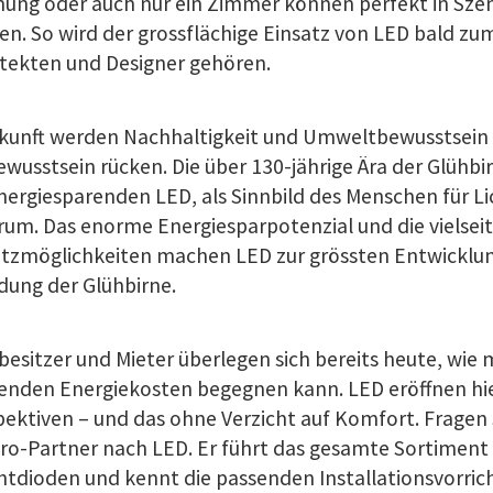
ung oder auch nur ein Zimmer können perfekt in Sze
n. So wird der grossflächige Einsatz von LED bald zum
itekten und Designer gehören.
ukunft werden Nachhaltigkeit und Umweltbewusstsein
ewusstsein rücken. Die über 130-jährige Ära der Glühbir
nergiesparenden LED, als Sinnbild des Menschen für Lic
um. Das enorme Energiesparpotenzial und die vielsei
atzmöglichkeiten machen LED zur grössten Entwicklung
dung der Glühbirne.
esitzer und Mieter überlegen sich bereits heute, wie 
genden Energiekosten begegnen kann. LED eröffnen hi
ektiven – und das ohne Verzicht auf Komfort. Fragen 
ro-Partner nach LED. Er führt das gesamte Sortiment
htdioden und kennt die passenden Installationsvorric