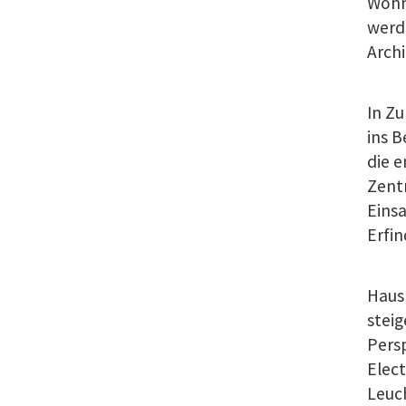
Wohn
werde
Arch
In Z
ins B
die e
Zentr
Eins
Erfin
Hausb
stei
Persp
Elect
Leuc