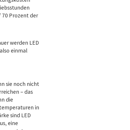
triebsstunden
uf 70 Prozent der
auer werden LED
also einmal
n sie noch nicht
reichen – das
nn die
btemperaturen in
ärke sind LED
us, eine