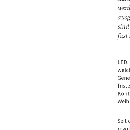
werd
ausg
sind
fast
LED, 
welch
Gener
frist
Kontr
Weih
Seit 
revol