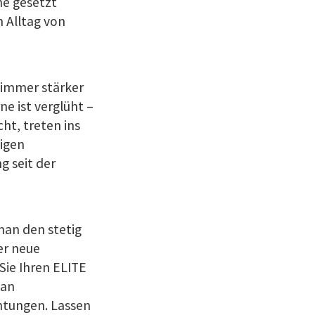
ne gesetzt
 Alltag von
 immer stärker
ne ist verglüht –
ht, treten ins
tigen
 seit der
man den stetig
er neue
Sie Ihren ELITE
 an
htungen. Lassen