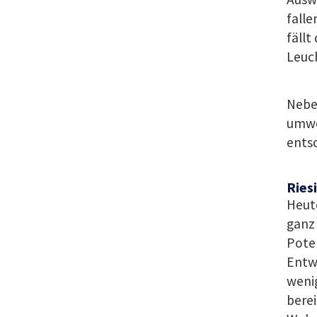
falle
fällt
Leuch
Nebe
umwel
ents
Ries
Heute
ganz
Poten
Entwi
wenig
berei