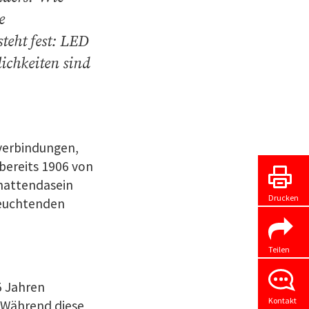
e
teht fest: LED
ichkeiten sind
rverbindungen,
bereits 1906 von
chattendasein
Drucken
 leuchtenden
Teilen
5 Jahren
Kontakt
. Während diese