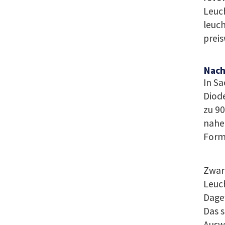
Leuc
leuch
preis
Nach
In Sa
Diode
zu 9
nahez
Form
Zwar 
Leuch
Dage
Das s
Ausw