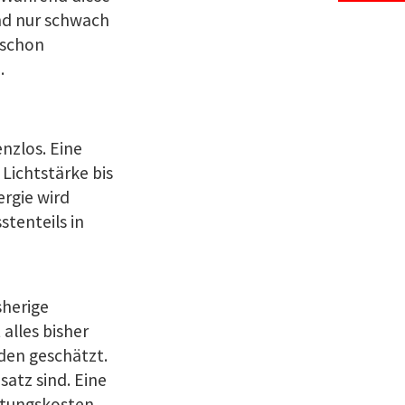
nd nur schwach
 schon
.
nzlos. Eine
Lichtstärke bis
rgie wird
stenteils in
sherige
alles bisher
den geschätzt.
atz sind. Eine
rtungskosten