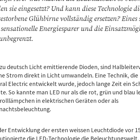
en sie eingesetzt? Und kann diese Technologie di
estorbene Glühbirne vollständig ersetzen? Eines s
 sensationelle Energiesparer und die Einsatzmögl
 unbegrenzt.
zu deutsch Licht emittierende Dioden, sind Halbleite
e Strom direkt in Licht umwandeln. Eine Technik, die 
al Electric entwickelt wurde, jedoch lange Zeit ein S
ete. So kannte man LED nur als die rot, grün und blau
olllämpchen in elektrischen Geräten oder als
nachtsbeleuchtung.
der Entwicklung der ersten weissen Leuchtdiode vor 1
utionierte die LED-Technologie die Beleuchtungswelt