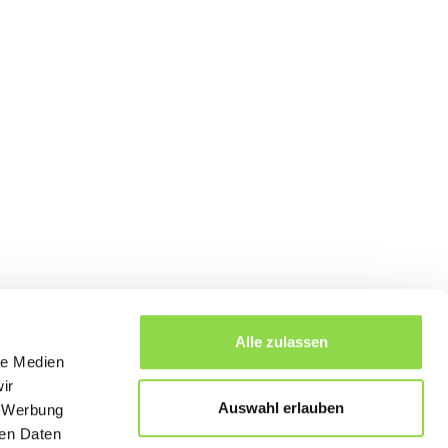
Alle zulassen
le Medien
ir
Auswahl erlauben
, Werbung
bersicht
ren Daten