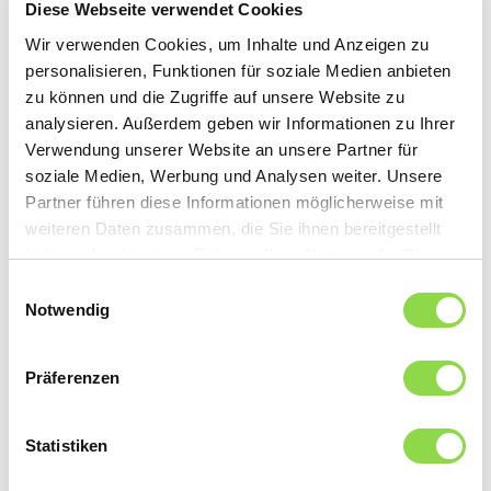
Platz zwei liegen die Neonröhren mit 24%. Sie konnten
Diese Webseite verwendet Cookies
sogar leicht zulegen. Schlusslicht waren, wie schon im
Wir verwenden Cookies, um Inhalte und Anzeigen zu
Jahr davor, die klassischen Energiesparlampen mit der
personalisieren, Funktionen für soziale Medien anbieten
Energieklasse A. Sie erreichten 2015 nur noch einen
zu können und die Zugriffe auf unsere Website zu
Marktanteil von 3%, was faktisch einer Halbierung der
analysieren. Außerdem geben wir Informationen zu Ihrer
Verkaufszahlen vom Vorjahr entspricht. Sie werden wohl
Verwendung unserer Website an unsere Partner für
in Zukunft auf dem Schweizer Lichtmarkt eine noch
soziale Medien, Werbung und Analysen weiter. Unsere
kleinere Rolle spielen.
Partner führen diese Informationen möglicherweise mit
weiteren Daten zusammen, die Sie ihnen bereitgestellt
haben oder die sie im Rahmen Ihrer Nutzung der Dienste
gesammelt haben.
Einwilligungsauswahl
Notwendig
Präferenzen
Statistiken