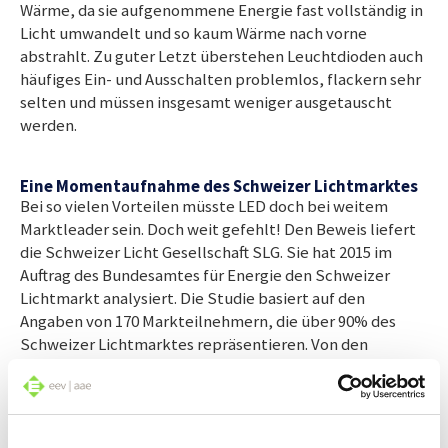
Wärme, da sie aufgenommene Energie fast vollständig in
Licht umwandelt und so kaum Wärme nach vorne
abstrahlt. Zu guter Letzt überstehen Leuchtdioden auch
häufiges Ein- und Ausschalten problemlos, flackern sehr
selten und müssen insgesamt weniger ausgetauscht
werden.
Eine Momentaufnahme des Schweizer Lichtmarktes
Bei so vielen Vorteilen müsste LED doch bei weitem
Marktleader sein. Doch weit gefehlt! Den Beweis liefert
die Schweizer Licht Gesellschaft SLG. Sie hat 2015 im
Auftrag des Bundesamtes für Energie den Schweizer
Lichtmarkt analysiert. Die Studie basiert auf den
Angaben von 170 Markteilnehmern, die über 90% des
Schweizer Lichtmarktes repräsentieren. Von den
31`136`837 verkauften Leuchtmitteln, waren 48%
Halogen-Glühbirnen. Die Leuchtmittel mit der
Energieklasse D sind damit immer noch Marktleader –
wenn auch mit einer deutlichen Einbusse von 7%. Auf