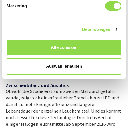
Marketing
LED legt weiter zu
Ganz anders sieht es beim LED-Anteil der gesamten
verkauften Leuchtmittel aus: Dieser wuchs auf 19% – das
bedeutet eine Zunahme von 8% gegenüber dem Vorjahr.
Details zeigen
Dieser Anstieg ist auf das immer grösser werdende
Angebot von LED-Leuchtmitteln und die stark sinkenden
Alle zulassen
Preise zurückzuführen. So lag der Durchschnittspreis für
ein LED-Retrofit-Kompaktleuchtmittel* 2015 bereits
deutlich unter zehn Franken und somit unter der
Auswahl erlauben
«Schmerzgrenze» vieler Konsumenten.
Zwischenbilanz und Ausblick
Obwohl die Studie erst zum zweiten Mal durchgeführt
wurde, zeigt sich ein erfreulicher Trend – hin zu LED und
damit zu mehr Energieeffizienz und längerer
Lebensdauer der einzelnen Leuchtmittel. Und es kommt
noch besser für diese Technologie: Durch das Verbot
einiger Halogenleuchtmittel ab September 2016 wird