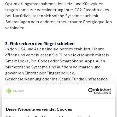
Optimierungsmassnahmen der Heiz- und Kühlzyklen
tragen somit zur Verminderung Ihres CO2-Fussabruckes
bei. Natürlich lassen sich solche Systeme auch mit
Solaranlagen oder anderen erneuerbaren Energiequellen
verbinden.
3. Einbrechern den Riegel schieben
In den USA und Asien sind sie bereits etabliert. Heute
öffnen und verschliessen Sie Türen elektronisch mittels
Smart Locks, Pin-Codes oder Smartphone-Apps. Auch
biometrische Systeme sind auf dem Vormarsch und
gewähren Eintritt per Fingerabdruck,
Gesichtserkennung oder Iris-Scans. Für die umfassende
Überwachung sorgen hochauflösende Kameras mit
Nachtsicht, Bewegungs- und Geräuscherkennung. Tür-
und Fenstersensoren registrieren Bewegungen und
Öffnungen. KI-gesteuerte Systeme erkennen
ungewöhnliches Verhalten. Verdächtige Aktivitäten
Diese Webseite verwendet Cookies
werden in Echtzeit per SMS, E-Mail oder via App