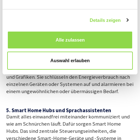
Komforts bei. Sie identifizieren ineffiziente Geräte und
Prozesse und können so Verbesserungen vornehmen und
den Gesamtenergieverbrauch reduzieren. Die optimierte
Details zeigen
Nutzung senkt auch die Energiekosten. Gerade im
industriell-gewerblichen Bereich helfen
Alle zulassen
Energieüberwachungssysteme, Nachhaltigkeitsziele zu
erreichen und Zertifizierungen zu erlangen.
Konkret liefern solche smarten Systeme Live-Daten aus
Auswahl erlauben
der Überwachung des aktuellen Energieverbrauchs und
visualisieren Energieverbrauchsmuster in Dashboards
und Grafiken. Sie schlüsseln den Energieverbrauch nach
einzelnen Geräten oder Systemen auf und alarmieren bei
einem ungewöhnlichen oder übermässigen Bedarf.
5. Smart Home Hubs und Sprachassistenten
Damit alles einwandfrei miteinander kommuniziert und
wie am Schnürchen läuft. Dafür sorgen Smart Home
Hubs. Das sind zentrale Steuerungseinheiten, die
verschiedene Smart-Home-Geräte und -Systeme in