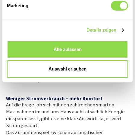
waren im vorliegenden Fall die einzig wirklichen
Marketing
Baumassnahmen für diese Realisierung. Weiss man
hingegen nicht, wie die Leitungen verlaufen, wird's
komplizierter – denn dann müssen diese zuerst ermittelt
Details zeigen
werden. Viel entscheidender für den Zeit- und
Kostenaufwand ist jedoch die Grundlage auf der
gearbeitet wird: Verfügt das Haus bereits über
Alle zulassen
elektrische Jalousien, können diese problemlos
automatisiert werden. Fehlen diese hingegen, wie etwa
bei einem Haus aus den 70-er Jahren, entstehen
Auswahl erlauben
Mehrkosten. Hier empfiehlt der Profi zu warten, bis eine
Grundsanierung ansteht.
Weniger Stromverbrauch – mehr Komfort
Auf die Frage, ob sich mit den zahlreichen smarten
Massnahmen im und ums Haus auch tatsächlich Energie
einsparen lässt, gibt es eine klare Antwort: Ja, es wird
Strom gespart.
Das Zusammenspiel zwischen automatischer