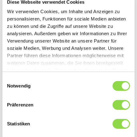
Diese Webseite verwendet Cookies
werden. Im Essbereich dominieren abwechslungsweise
gleich drei Szenen: eine helle, lichtdurchflutete fürs
Wir verwenden Cookies, um Inhalte und Anzeigen zu
Mittagessen, eine etwas dezentere, gedämpfte
personalisieren, Funktionen für soziale Medien anbieten
Lichtstimmung fürs Abendessen und dann noch eine für
zu können und die Zugriffe auf unsere Website zu
Zwischendurch. Besonders eindrücklich zeigt die
analysieren. Außerdem geben wir Informationen zu Ihrer
Einstellung «kurz abwesend» wie ein Smart Home den
Verwendung unserer Website an unsere Partner für
Alltag komfortabler gestalten kann. Wird diese
soziale Medien, Werbung und Analysen weiter. Unsere
Einstellung aktiviert, werden alle Lichter im Haus
Partner führen diese Informationen möglicherweise mit
gelöscht und die Musikanlage ausgeschaltet. Im
weiteren Daten zusammen, die Sie ihnen bereitgestellt
Gegenzug werden alle Beschattungs-Massnahmen
haben oder die sie im Rahmen Ihrer Nutzung der Dienste
aktiviert und die Überwachungskamera beim
gesammelt haben.
Einwilligungsauswahl
Gartensitzplatz eingeschaltet. Besonders praktisch:
Notwendig
Dank der sicheren VPN-Verbindung zum hausinternen
Server, können alle Einstellungen über das Smartphone
auch von ausserhalb bedient werden.
Präferenzen
Die Gebäudegrundlage gibt die Kosten vor
Statistiken
Eine nachträgliche Gebäudeautomation ist oft einfacher
umsetzbar als man denkt. Ein paar neu gebohrte Löcher