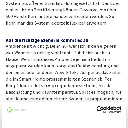
System als offener Standard durchgesetzt hat: Dank der
einheitlichen Zertifizierung können Gewerke von über
500 Herstellern untereinander verbunden werden. So
kann man das System jederzeit flexibel erweitern.
Auf die richtige Szenerie kommt es an
Ambiente ist wichtig. Denn nur wer sich in den eigenen
vier Wänden so richtig wohl fühlt, fühlt sich auch zu
Hause. Wenn nun dieses Ambiente je nach Bedürfnis
angepasst werden kann, sorgt das für Abwechslung und
den einen oder anderen Wow-Effekt. Auf genau das zielen
die im Smart Home programmierten Szenen ab: Per
Knopfdruck oder via App regulieren sie Licht, Musik,
Beschattung und Raumtemperatur. So ist es möglich, für
alle Räume eine oder mehrere Szenen zu programmieren
und sie auf die Bedürfnisse der einzelnen
Familienmitglieder abzustimmen. Im Spielzimmer der
Kinder gibt es beispielsweise eine Einstellung, mit
welcher Licht und Musik gleichzeitig eingeschaltet