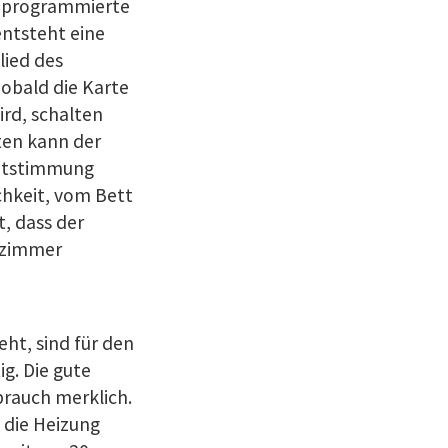
nd programmierte
entsteht eine
ied des
Sobald die Karte
rd, schalten
iten kann der
ichtstimmung
ichkeit, vom Bett
, dass der
dezimmer
ht, sind für den
g. Die gute
rauch merklich.
 die Heizung