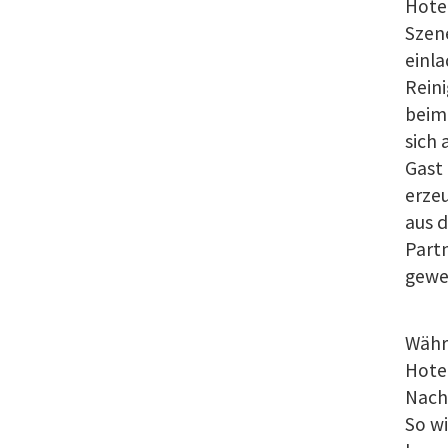
Hotel
Szene
einl
Reini
beim
sich 
Gast 
erzeu
aus d
Part
gewe
Währe
Hotel
Nach
So w