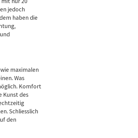
mit nur 20
ten jedoch
udem haben die
htung,
 und
 wie maximalen
einen. Was
möglich. Komfort
e Kunst des
echtzeitig
n. Schliesslich
auf den