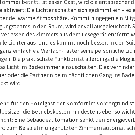
zimmer betritt. Ist es ein Gast, wird die entspreche
 aktiviert: Die Lichter schalten sich gedimmt ein – es 
adende, warme Atmosphäre. Kommt hingegen ein Mitgl
gungsteams in den Raum, wird er voll ausgeleuchtet. 
 Verlassen des Zimmers aus dem Lesegerät entfernt wi
alle Lichter aus. Und es kommt noch besser: In den Su
ganz einfach via Vierfach-Taster seine persönliche L
gen. Die praktischste Funktion ist allerdings die Mögl
as Licht im Badezimmer einzuschalten. Dies verhindert
ner oder die Partnerin beim nächtlichen Gang ins Ba
ckt wird.
nd für den Hotelgast der Komfort im Vordergrund ste
besitzer die Betriebskosten mindestens ebenso wichti
richt: Eine Gebäudeautomation senkt den Energieverb
ird zum Beispiel in ungenutzten Zimmern automatisch