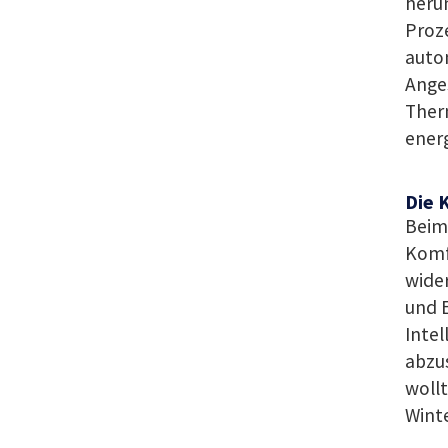
heru
Proze
auto
Anges
Ther
energ
Die 
Beim
Komfo
wide
und E
Intel
abzus
wollt
Winte