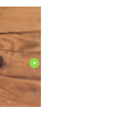
Traditionelles frisch verpackt. Nach der Renovation gilt das H
Kleinod der Waadtländer Alpen.