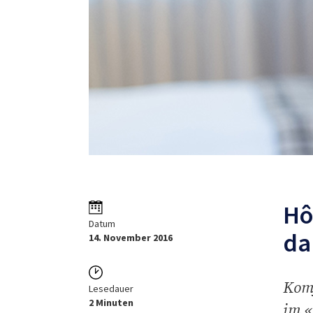
Hô
Datum
da
14. November 2016
Komf
Lesedauer
2 Minuten
im «