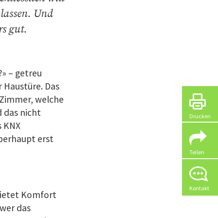
 lassen. Und
s gut.
?» – getreu
 Haustüre. Das
 Zimmer, welche
 das nicht
Drucken
s KNX
berhaupt erst
Teilen
Kontakt
bietet Komfort
 wer das