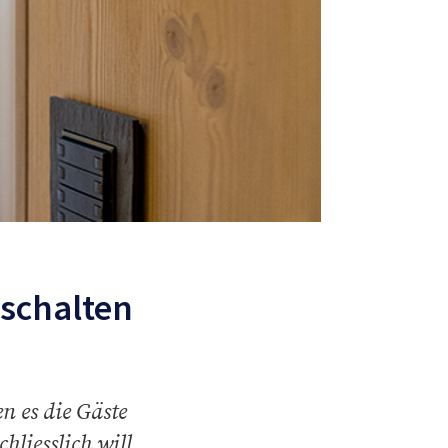
bschalten
 es die Gäste
liesslich will