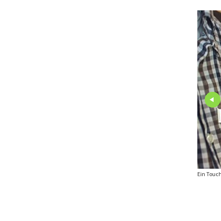
ovation gilt das Hôtel de Rougemont als optisches und elektrotechnisches
Ein Touch