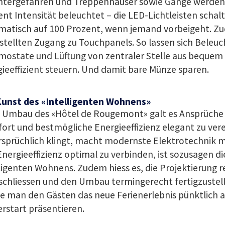
ntergefahren und Treppenhäuser sowie Gänge werden 
nt Intensität beleuchtet – die LED-Lichtleisten schal
matisch auf 100 Prozent, wenn jemand vorbeigeht. Z
tellten Zugang zu Touchpanels. So lassen sich Beleuc
mostate und Lüftung von zentraler Stelle aus bequem
ieeffizient steuern. Und damit bare Münze sparen.
Kunst des «Intelligenten Wohnens»
 Umbau des «Hôtel de Rougemont» galt es Ansprüche
rt und bestmögliche Energieeffizienz elegant zu ver
rsprüchlich klingt, macht modernste Elektrotechnik 
nergieeffizienz optimal zu verbinden, ist sozusagen di
ligenten Wohnens. Zudem hiess es, die Projektierung r
chliessen und den Umbau termingerecht fertigzustelle
e man den Gästen das neue Ferienerlebnis pünktlich 
rstart präsentieren.