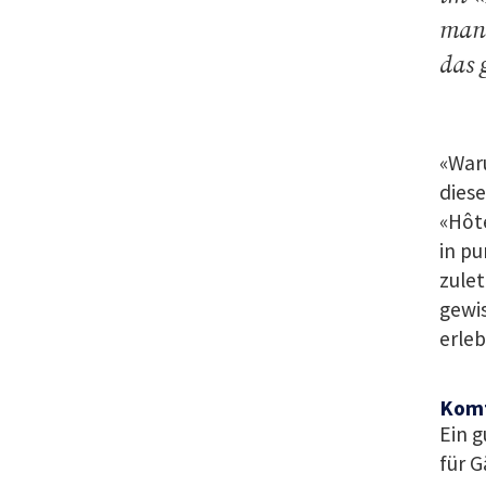
man 
das 
«Waru
dies
«Hôt
in p
zulet
gewis
erleb
Komf
Ein g
für G