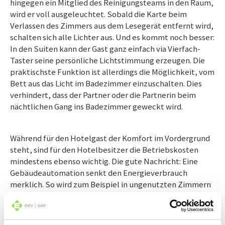
hingegen ein Mitglied des Reinigungsteams in den Raum,
wird er voll ausgeleuchtet. Sobald die Karte beim
Verlassen des Zimmers aus dem Lesegerät entfernt wird,
schalten sich alle Lichter aus. Und es kommt noch besser:
In den Suiten kann der Gast ganz einfach via Vierfach-
Taster seine persönliche Lichtstimmung erzeugen. Die
praktischste Funktion ist allerdings die Möglichkeit, vom
Bett aus das Licht im Badezimmer einzuschalten. Dies
verhindert, dass der Partner oder die Partnerin beim
nächtlichen Gang ins Badezimmer geweckt wird.
Während für den Hotelgast der Komfort im Vordergrund
steht, sind für den Hotelbesitzer die Betriebskosten
mindestens ebenso wichtig. Die gute Nachricht: Eine
Gebäudeautomation senkt den Energieverbrauch
merklich. So wird zum Beispiel in ungenutzten Zimmern
automatisch die Heizung heruntergefahren und
Treppenhäuser sowie Gänge werden mit nur 20 Prozent
Intensität beleuchtet – die LED-Lichtleisten schalten