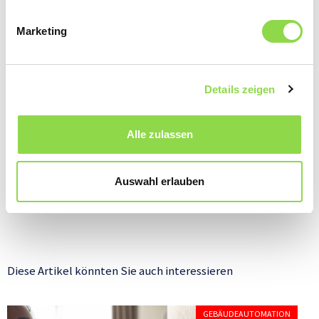
Marketing
Details zeigen
Alle zulassen
es
Ein Touchscreen dient der Lichtsteuerung im Schlaf- und Badezimmer sowie im Salon.
Tradi
Auswahl erlauben
und e
Diese Artikel könnten Sie auch interessieren
GEBÄUDEAUTOMATION