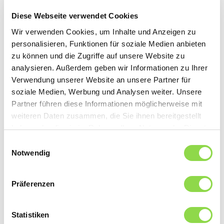
jedoch automatisch auf 100 Prozent, wenn jemand
vorbeigeht. Zudem haben die Angestellten Zugang zu
Diese Webseite verwendet Cookies
Touchpanels. So lassen sich Beleuchtung, Thermostate
Wir verwenden Cookies, um Inhalte und Anzeigen zu
und Lüftung von zentraler Stelle aus bequem und
personalisieren, Funktionen für soziale Medien anbieten
energieeffizient steuern. Und damit bare Münze sparen.
zu können und die Zugriffe auf unsere Website zu
analysieren. Außerdem geben wir Informationen zu Ihrer
Verwendung unserer Website an unsere Partner für
Die Kunst des «Intelligenten Wohnens»
Beim Umbau des «Hôtel de Rougemont» galt es
soziale Medien, Werbung und Analysen weiter. Unsere
Ansprüche wie maximalen Komfort und bestmögliche
Partner führen diese Informationen möglicherweise mit
Energieeffizienz elegant zu vereinen. Was
weiteren Daten zusammen, die Sie ihnen bereitgestellt
widersprüchlich klingt, macht modernste
haben oder die sie im Rahmen Ihrer Nutzung der Dienste
Elektrotechnik möglich. Komfort und Energieeffizienz
gesammelt haben.
Einwilligungsauswahl
optimal zu verbinden, ist sozusagen die Kunst des
Notwendig
Intelligenten Wohnens. Zudem hiess es, die
Projektierung rechtzeitig abzuschliessen und den
Umbau termingerecht fertigzustellen. Schliesslich
Präferenzen
wollte man den Gästen das neue Ferienerlebnis
pünktlich auf den Winterstart präsentieren.
Statistiken