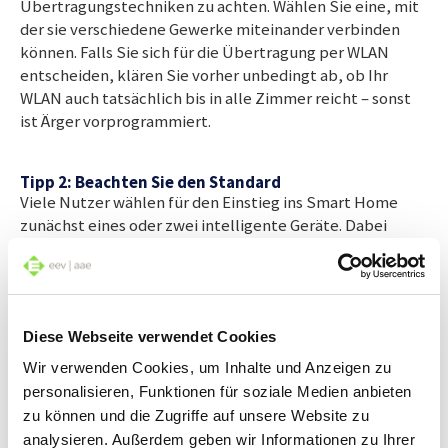
Übertragungstechniken zu achten. Wählen Sie eine, mit
der sie verschiedene Gewerke miteinander verbinden
können. Falls Sie sich für die Übertragung per WLAN
entscheiden, klären Sie vorher unbedingt ab, ob Ihr
WLAN auch tatsächlich bis in alle Zimmer reicht – sonst
ist Ärger vorprogrammiert.
Tipp 2: Beachten Sie den Standard
Viele Nutzer wählen für den Einstieg ins Smart Home
zunächst eines oder zwei intelligente Geräte. Dabei
erfolgt die Steuerung meist per App. Der Nachteil: Zur
Bedienung müssen für verschiedene Geräte oft
unterschiedliche Smartphone-Apps installiert werden –
das wird schnell unübersichtlich. Auch nutzen viele
Diese Webseite verwendet Cookies
Hersteller für ihre Geräte eigene, sogenannt proprietäre
Standards zur Datenübertragung. Geräte verschiedener
Wir verwenden Cookies, um Inhalte und Anzeigen zu
Hersteller können so also nicht miteinander verknüpft
personalisieren, Funktionen für soziale Medien anbieten
werden. Setzen Sie darum auf einen möglichst weit
zu können und die Zugriffe auf unsere Website zu
verbreiteten Standard, der eine breite und von
analysieren. Außerdem geben wir Informationen zu Ihrer