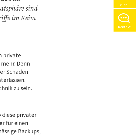
Teilen
atsphäre sind
riffe im Keim
Kontakt
n private
t mehr. Denn
der Schaden
terlassen.
hnik zu sein.
diese privater
er für einen
ässige Backups,