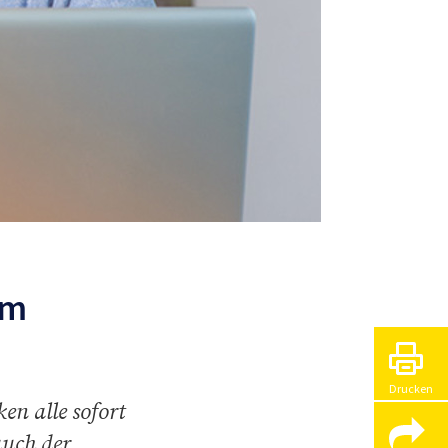
im
Drucken
n alle sofort
uch der