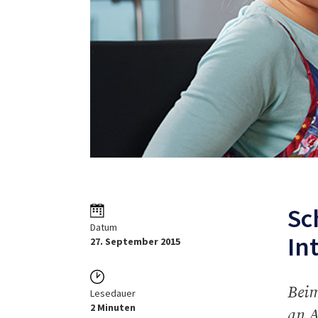
Sc
Datum
In
27. September 2015
Beim
Lesedauer
2 Minuten
an A