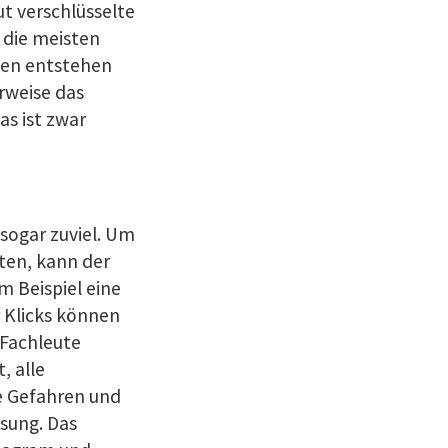
ut verschlüsselte
 die meisten
ten entstehen
erweise das
as ist zwar
t sogar zuviel. Um
ten, kann der
m Beispiel eine
r Klicks können
 Fachleute
, alle
e Gefahren und
ösung. Das