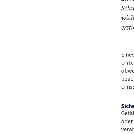
Schu
wich
ersti
Eines
Unter
obwo
beach
Umso 
Sich
Gefäh
oder 
vera