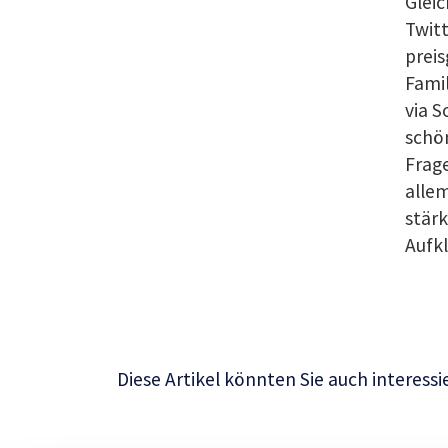
Gleic
Twit
preis
Fami
via S
schön
Frage
allem
stärk
Aufkl
Diese Artikel könnten Sie auch interessi