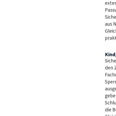
exter
Pass
Sich
aus N
Gleic
prakt
Kind
Siche
den Z
Fachm
Sperr
ausge
geben
Schl
die B