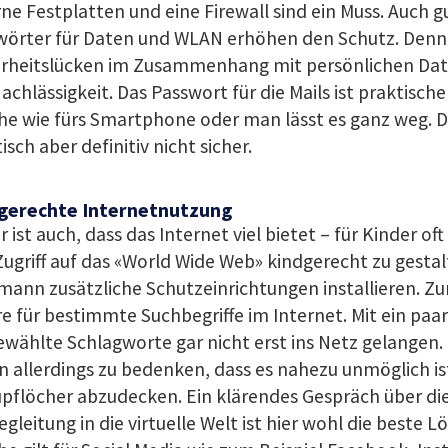
ne Festplatten und eine Firewall sind ein Muss. Auch g
wörter für Daten und WLAN erhöhen den Schutz. Denn
erheitslücken im Zusammenhang mit persönlichen Da
achlässigkeit. Das Passwort für die Mails ist praktisch
he wie fürs Smartphone oder man lässt es ganz weg. D
isch aber definitiv nicht sicher.
gerechte Internetnutzung
r ist auch, dass das Internet viel bietet – für Kinder of
ugriff auf das «World Wide Web» kindgerecht zu gestal
ann zusätzliche Schutzeinrichtungen installieren. Zu
e für bestimmte Suchbegriffe im Internet. Mit ein paa
wählte Schlagworte gar nicht erst ins Netz gelangen.
 allerdings zu bedenken, dass es nahezu unmöglich ist
upflöcher abzudecken. Ein klärendes Gespräch über di
egleitung in die virtuelle Welt ist hier wohl die beste L