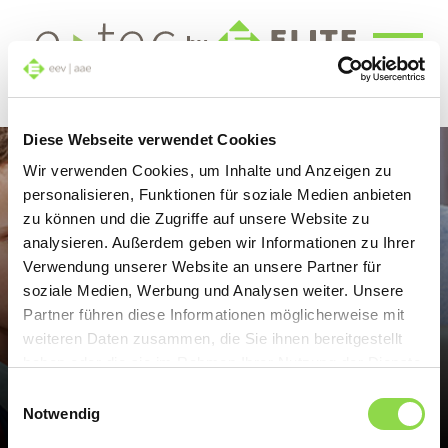
by
Magazine online d'électrotechnique et de
télécommunication
Diese Webseite verwendet Cookies
Wir verwenden Cookies, um Inhalte und Anzeigen zu
Protégez votre famille
personalisieren, Funktionen für soziale Medien anbieten
aussi sur Internet
zu können und die Zugriffe auf unsere Website zu
analysieren. Außerdem geben wir Informationen zu Ihrer
Lorsqu’on parle de protection chez soi,
Verwendung unserer Website an unsere Partner für
on pense d’abord aux alarmes,
soziale Medien, Werbung und Analysen weiter. Unsere
détecteurs de mouvement, etc. Mais la
Partner führen diese Informationen möglicherweise mit
protection des données personnelles et la
weiteren Daten zusammen, die Sie ihnen bereitgestellt
sauvegarde de la vie privée sont
haben oder die sie im Rahmen Ihrer Nutzung der Dienste
également importantes. Quelques
gesammelt haben.
Einwilligungsauswahl
astuces permettent de déjouer les
Notwendig
attaques.