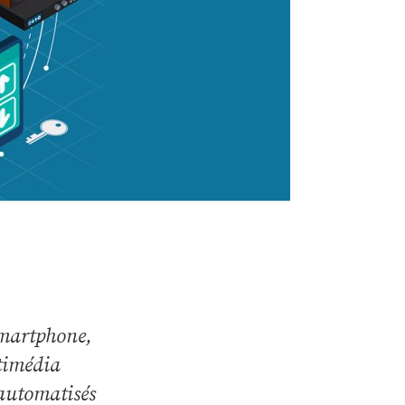
smartphone,
ltimédia
 automatisés