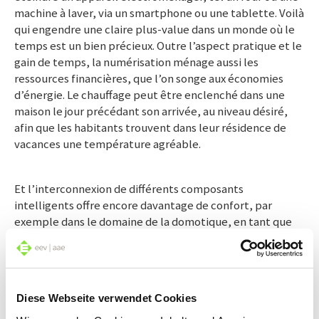
machine à laver, via un smartphone ou une tablette. Voilà
qui engendre une claire plus-value dans un monde où le
temps est un bien précieux. Outre l’aspect pratique et le
gain de temps, la numérisation ménage aussi les
ressources financières, que l’on songe aux économies
d’énergie. Le chauffage peut être enclenché dans une
maison le jour précédant son arrivée, au niveau désiré,
afin que les habitants trouvent dans leur résidence de
vacances une température agréable.
Et l’interconnexion de différents composants
intelligents offre encore davantage de confort, par
exemple dans le domaine de la domotique, en tant que
partie de l’habitat intelligent. La domotique illustre
parfaitement comment l’interconnexion agit dans la vie
quotidienne. Les dispositifs d’ombrage réagissent aux
changements météorologiques. Si la température
Diese Webseite verwendet Cookies
extérieure dépasse une certaine valeur, les stores se