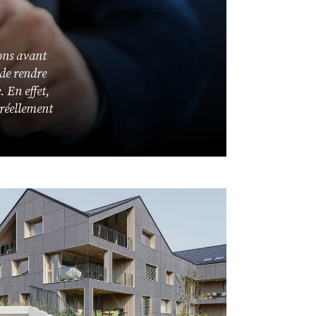
ons avant
de rendre
. En effet,
 réellement