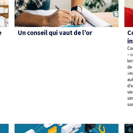
e
Un conseil qui vaut de l’or
C
i
Con
– c
lor
de
«m
aut
d’o
vi
si
so