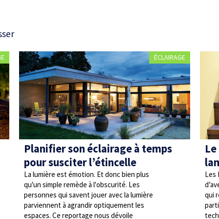
sser
GE
ÉCLAIRAGE
Planifier son éclairage à temps
Le
pour susciter l’étincelle
la
La lumière est émotion. Et donc bien plus
Les 
qu'un simple remède à l'obscurité. Les
d’av
personnes qui savent jouer avec la lumière
qui 
parviennent à agrandir optiquement les
part
espaces. Ce reportage nous dévoile
tech