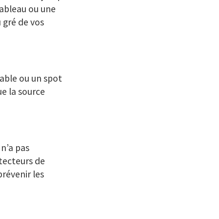
tableau ou une
u gré de vos
table ou un spot
ue la source
 n’a pas
étecteurs de
révenir les