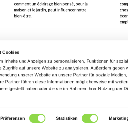
comment un éclairage bien pensé, pour la
comp
maison et le jardin, peut influencer notre
chos
bien-être.
écon
empl
t Cookies
 Inhalte und Anzeigen zu personalisieren, Funktionen für sozia
e Zugriffe auf unsere Website zu analysieren. Außerdem geben w
rwendung unserer Website an unsere Partner für soziale Medien
Retour vers l'index
re Partner führen diese Informationen möglicherweise mit weite
ereitgestellt haben oder die sie im Rahmen Ihrer Nutzung der D
Präferenzen
Statistiken
Marketin
Impressum / Politique de confidentialité