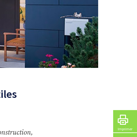
iles
Imprimer
construction,