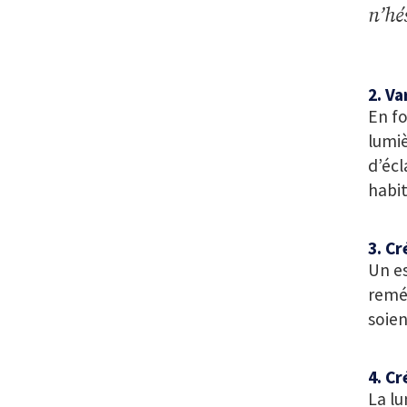
n’hé
2. Va
En fo
lumiè
d’écl
habit
3. Cr
Un es
reméd
soien
4. C
La lu