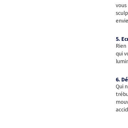
vous 
sculp
envie
5. Ec
Rien 
qui v
lumin
6. D
Qui n
trébu
mouve
accid