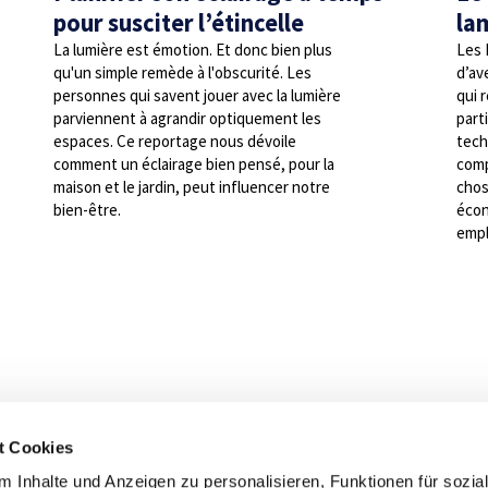
pour susciter l’étincelle
la
La lumière est émotion. Et donc bien plus
Les 
qu'un simple remède à l'obscurité. Les
d’av
personnes qui savent jouer avec la lumière
qui 
parviennent à agrandir optiquement les
part
espaces. Ce reportage nous dévoile
tech
comment un éclairage bien pensé, pour la
comp
maison et le jardin, peut influencer notre
chos
bien-être.
écon
empl
 sommes à votre entière
t Cookies
sition
 Inhalte und Anzeigen zu personalisieren, Funktionen für sozia