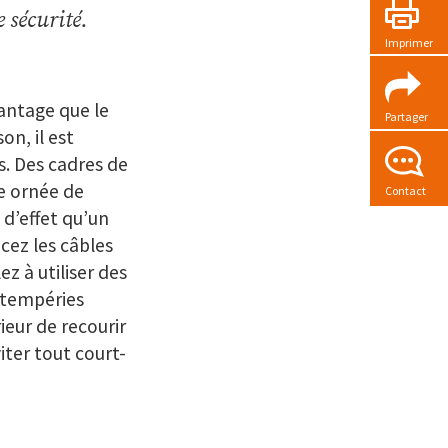
e sécurité.
Imprimer
vantage que le
Partager
on, il est
es. Des cadres de
e ornée de
Contact
 d’effet qu’un
cez les câbles
ez à utiliser des
ntempéries
rieur de recourir
viter tout court-