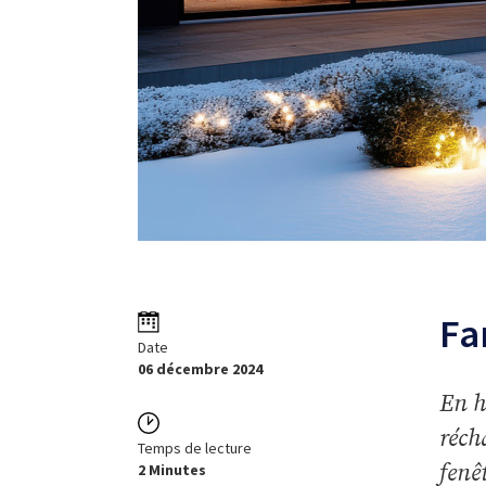
Fa
Date
06 décembre 2024
En h
réch
Temps de lecture
fenê
2 Minutes