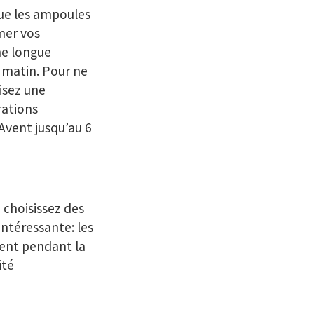
ue les ampoules
mer vos
ne longue
u matin. Pour ne
lisez une
rations
’Avent jusqu’au 6
 choisissez des
intéressante: les
gent pendant la
ité