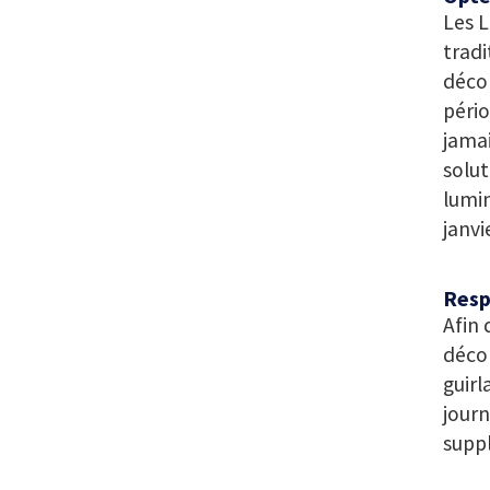
Les 
tradi
déco
pério
jamai
solut
lumin
janvi
Resp
Afin 
décor
guirl
journ
supp