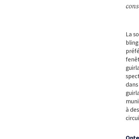
conse
La so
bling
préfé
fenêt
guirl
spect
dans 
guirl
munie
à des
circu
Opte