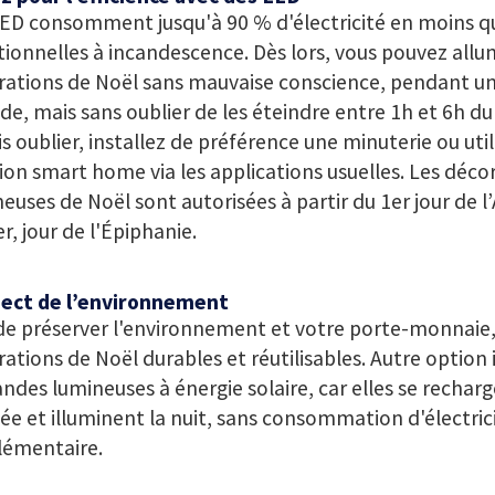
LED consomment jusqu'à 90 % d'électricité en moins q
tionnelles à incandescence. Dès lors, vous pouvez allu
rations de Noël sans mauvaise conscience, pendant u
de, mais sans oublier de les éteindre entre 1h et 6h d
s oublier, installez de préférence une minuterie ou uti
ion smart home via les applications usuelles. Les déco
euses de Noël sont autorisées à partir du 1er jour de l
er, jour de l'Épiphanie.
ect de l’environnement
de préserver l'environnement et votre porte-monnaie,
ations de Noël durables et réutilisables. Autre option 
andes lumineuses à énergie solaire, car elles se rechar
ée et illuminent la nuit, sans consommation d'électric
lémentaire.