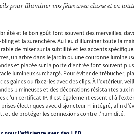
ils pour illuminer vos fêtes avec classe et en tout
briété et le bon goût font souvent des merveilles, da
-bling et la surenchère. Au lieu d’illuminer toute la mais
rable de miser sur la subtilité et les accents spécifiqu
res, un arbre dans le jardin ou une couronne lumineus
andes et placée sur la porte d’entrée font souvent plus
acle lumineux surchargé. Pour éviter de trébucher, pla
des gaines ou fixez-les avec des clips. À l’extérieur, veill
andes lumineuses et des décorations résistantes aux i
s d’un certificat IP. Il est également essentiel à l’exté
 prises électriques avec disjoncteur FI intégré, afin d’é
it, et de protéger les connexions contre l'humidité.
z pour l’efficience avec des LED