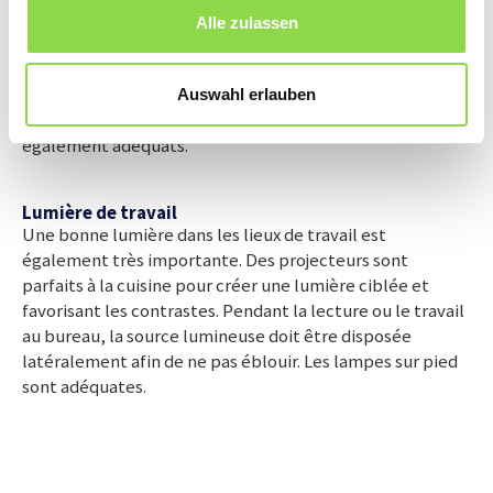
pourquoi on prendra soin de créer de la variété
Alle zulassen
ponctuellement avec des lampes supplémentaires. On
peut ainsi mettre en valeur de manière élégante des
images, un meuble ou les pièces d’une collection. Outre
Auswahl erlauben
de simples projecteurs, des luminaires décoratifs sont
également adéquats.
Lumière de travail
Une bonne lumière dans les lieux de travail est
également très importante. Des projecteurs sont
parfaits à la cuisine pour créer une lumière ciblée et
favorisant les contrastes. Pendant la lecture ou le travail
au bureau, la source lumineuse doit être disposée
latéralement afin de ne pas éblouir. Les lampes sur pied
sont adéquates.