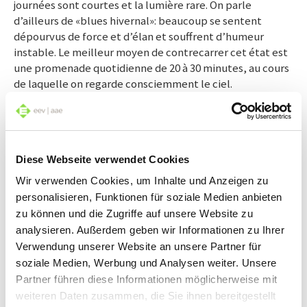
journées sont courtes et la lumière rare. On parle
d’ailleurs de «blues hivernal»: beaucoup se sentent
dépourvus de force et d’élan et souffrent d’humeur
instable. Le meilleur moyen de contrecarrer cet état est
une promenade quotidienne de 20 à 30 minutes, au cours
de laquelle on regarde consciemment le ciel.
Alterner les couleurs au fil de la journée
Mais pourquoi la lumière du jour est-elle si spéciale? Elle
contient une part élevée de bleu, ce qui stimule le corps
Diese Webseite verwendet Cookies
humain. Au crépuscule, la proportion de bleu décroît, ce
Wir verwenden Cookies, um Inhalte und Anzeigen zu
qui a un effet calmant. Il est possible de profiter de ce
personalisieren, Funktionen für soziale Medien anbieten
phénomène lors de l’aménagement d’un appartement,
zu können und die Zugriffe auf unsere Website zu
notamment concernant le choix du bon éclairage. De
analysieren. Außerdem geben wir Informationen zu Ihrer
telles constatations ont d’ailleurs été synthétisées par
Verwendung unserer Website an unsere Partner für
une science multidisciplinaire impliquant nombre de
soziale Medien, Werbung und Analysen weiter. Unsere
chercheurs, lesquels étudient les matériaux, les
couleurs, la technique d’éclairage et leurs effets
Partner führen diese Informationen möglicherweise mit
biologiques sur l‘être humain. Une multitude
weiteren Daten zusammen, die Sie ihnen bereitgestellt