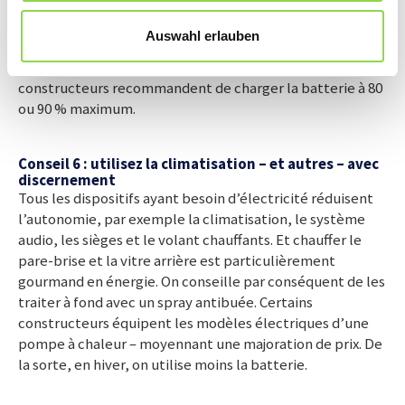
le plus rarement possible le seuil de 100 % de recharge,
car cela nécessite davantage de courant électrique et
Auswahl erlauben
occasionne de longues attentes. La phase finale – soit les
derniers 20 % – prend beaucoup de temps. La plupart des
constructeurs recommandent de charger la batterie à 80
ou 90 % maximum.
Conseil 6 : utilisez la climatisation – et autres – avec
discernement
Tous les dispositifs ayant besoin d’électricité réduisent
l’autonomie, par exemple la climatisation, le système
audio, les sièges et le volant chauffants. Et chauffer le
pare-brise et la vitre arrière est particulièrement
gourmand en énergie. On conseille par conséquent de les
traiter à fond avec un spray antibuée. Certains
constructeurs équipent les modèles électriques d’une
pompe à chaleur – moyennant une majoration de prix. De
la sorte, en hiver, on utilise moins la batterie.