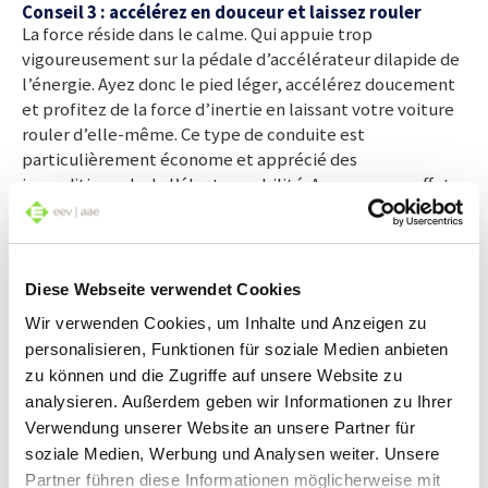
Conseil 3 : accélérez en douceur et laissez rouler
La force réside dans le calme. Qui appuie trop
vigoureusement sur la pédale d’accélérateur dilapide de
l’énergie. Ayez donc le pied léger, accélérez doucement
et profitez de la force d’inertie en laissant votre voiture
rouler d’elle-même. Ce type de conduite est
particulièrement économe et apprécié des
inconditionnels de l’électromobilité. Avec comme effet
positif que votre batterie acquiert une autonomie
accrue.
Diese Webseite verwendet Cookies
Conseil 4 : réduisez le poids, augmentez la pression
des pneus
Wir verwenden Cookies, um Inhalte und Anzeigen zu
Quel que soit le type de voiture – moteur thermique ou
personalisieren, Funktionen für soziale Medien anbieten
électrique, la règle est la même : conduisez avec le moins
zu können und die Zugriffe auf unsere Website zu
de bagages possibles et retirez – autant que faire se peut
analysieren. Außerdem geben wir Informationen zu Ihrer
– coffre de toit et porte-skis. La résistance à l’air de ces
Verwendung unserer Website an unsere Partner für
accessoires engendre une consommation d’énergie
soziale Medien, Werbung und Analysen weiter. Unsere
nettement supérieure. Veillez également à la pression
Partner führen diese Informationen möglicherweise mit