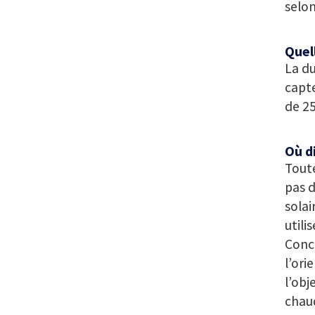
selon
Quell
La du
capte
de 2
Où d
Toute
pas d
solai
utili
Conce
l’ori
l’obj
chaud