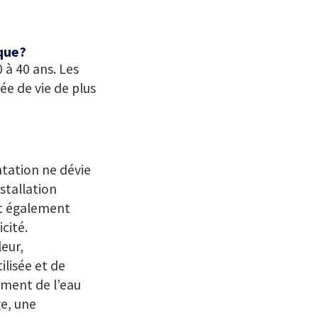
ïque?
 à 40 ans. Les
ée de vie de plus
ntation ne dévie
stallation
ont également
cité.
eur,
ilisée et de
vement de l’eau
e, une