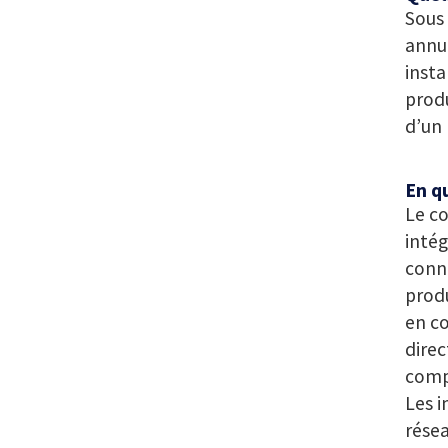
Sous 
annue
insta
prod
d’un
En q
Le co
intég
conne
produ
en co
direc
comp
Les i
résea