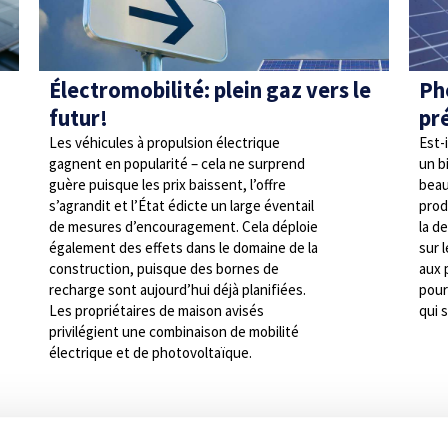
Électromobilité: plein gaz vers le
Ph
futur!
pr
Les véhicules à propulsion électrique
Est-i
gagnent en popularité – cela ne surprend
un b
guère puisque les prix baissent, l’offre
beau
s’agrandit et l’État édicte un large éventail
prod
de mesures d’encouragement. Cela déploie
la d
également des effets dans le domaine de la
sur 
construction, puisque des bornes de
aux 
recharge sont aujourd’hui déjà planifiées.
pour
Les propriétaires de maison avisés
qui 
privilégient une combinaison de mobilité
électrique et de photovoltaïque.