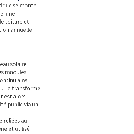
étique se monte
e: une
e toiture et
tion annuelle
eau solaire
 ces modules
ontinu ainsi
qui le transforme
t est alors
té public via un
e reliées au
ie et utilisé