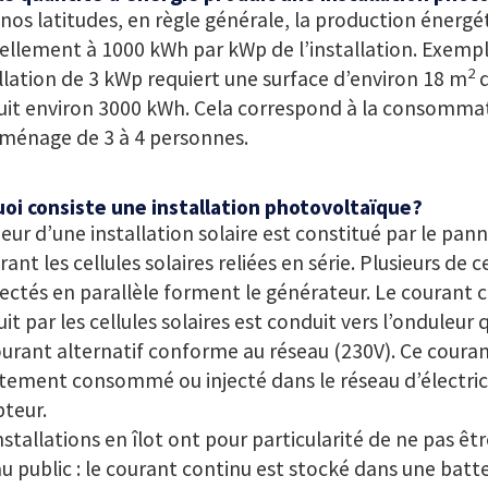
nos latitudes, en règle générale, la production énerg
llement à 1000 kWh par kWp de l’installation. Exempl
2
llation de 3 kWp requiert une surface d’environ 18 m
d
uit environ 3000 kWh. Cela correspond à la consomma
 ménage de 3 à 4 personnes.
uoi consiste une installation photovoltaïque?
eur d’une installation solaire est constitué par le pann
rant les cellules solaires reliées en série. Plusieurs de
ctés en parallèle forment le générateur. Le courant c
it par les cellules solaires est conduit vers l’onduleur 
urant alternatif conforme au réseau (230V). Ce couran
tement consommé ou injecté dans le réseau d’électrici
teur.
nstallations en îlot ont pour particularité de ne pas êtr
u public : le courant continu est stocké dans une batter