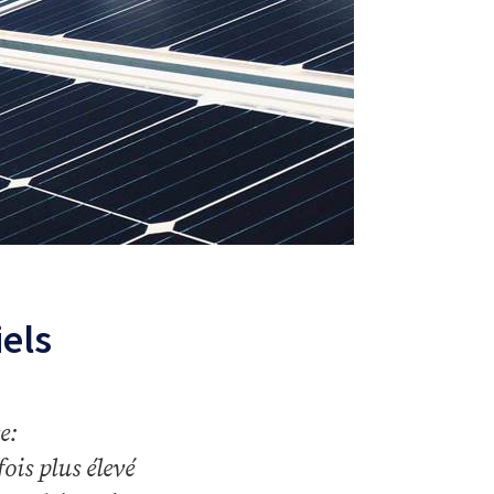
iels
e:
ois plus élevé