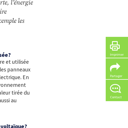
te, l’énergie
ire
emple les
isée?
Imprimer
e et utilisée
, les panneaux
ectrique. En
Partager
rayonnement
aleur tirée du
Contact
aussi au
ovoltaïque?