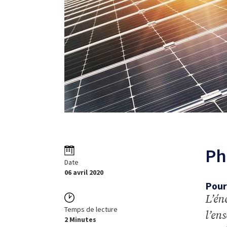
Ph
Date
06 avril 2020
Pour
L’én
Temps de lecture
l’en
2 Minutes