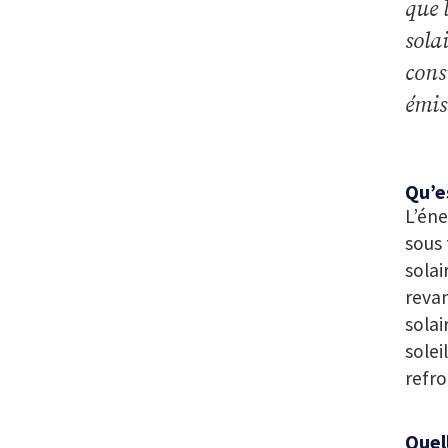
que 
sola
cons
émis
Qu’es
L’éne
sous 
solai
revan
solai
solei
refro
Quel