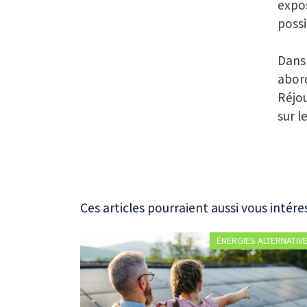
expos
possi
Dans 
abord
Réjou
sur l
Ces articles pourraient aussi vous intére
ÉNERGIES ALTERNATIV