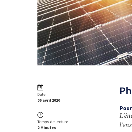
Ph
Date
06 avril 2020
Pour
L’én
Temps de lecture
l’en
2 Minutes