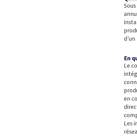
Sous 
annue
insta
prod
d’un
En q
Le co
intég
conne
produ
en co
direc
comp
Les i
résea