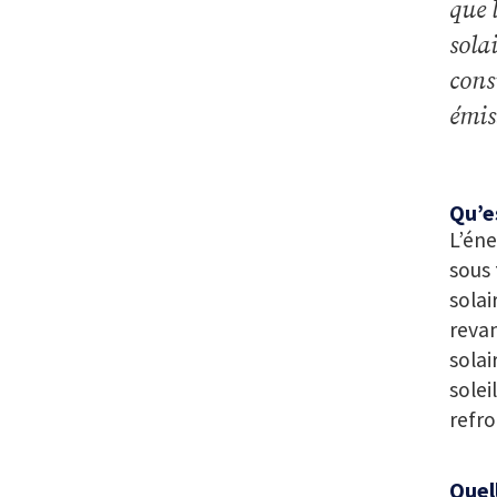
que 
sola
cons
émis
Qu’es
L’éne
sous 
solai
revan
solai
solei
refro
Quel