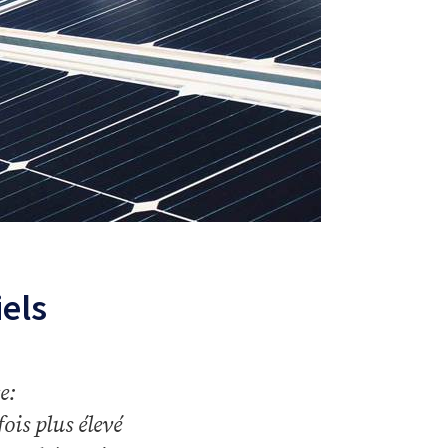
iels
e:
ois plus élevé