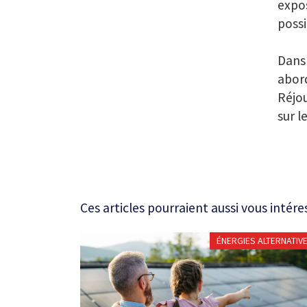
expos
possi
Dans 
abord
Réjou
sur l
Ces articles pourraient aussi vous intére
ÉNERGIES ALTERNATIV