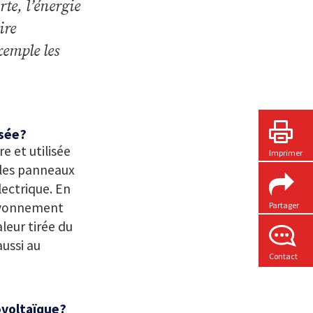
te, l’énergie
ire
emple les
isée?
e et utilisée
Imprimer
, les panneaux
ectrique. En
rayonnement
Partager
aleur tirée du
aussi au
Contact
ovoltaïque?