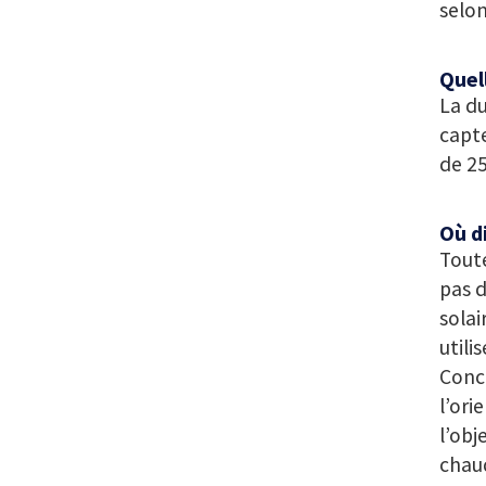
selon
Quell
La du
capte
de 2
Où d
Toute
pas d
solai
utili
Conce
l’ori
l’obj
chaud