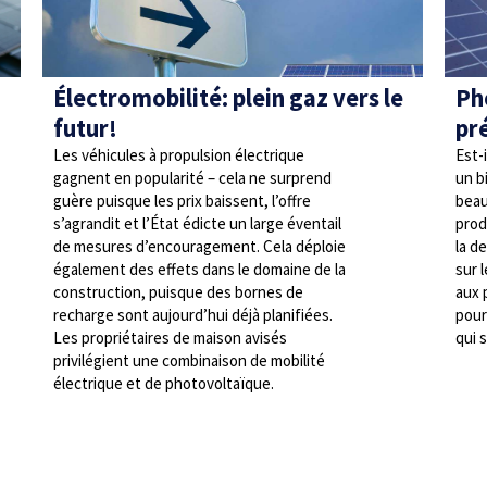
Électromobilité: plein gaz vers le
Ph
futur!
pr
Les véhicules à propulsion électrique
Est-i
gagnent en popularité – cela ne surprend
un b
guère puisque les prix baissent, l’offre
beau
s’agrandit et l’État édicte un large éventail
prod
de mesures d’encouragement. Cela déploie
la d
également des effets dans le domaine de la
sur 
construction, puisque des bornes de
aux 
recharge sont aujourd’hui déjà planifiées.
pour
Les propriétaires de maison avisés
qui 
privilégient une combinaison de mobilité
électrique et de photovoltaïque.