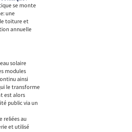
étique se monte
e: une
e toiture et
tion annuelle
eau solaire
 ces modules
ontinu ainsi
qui le transforme
t est alors
té public via un
e reliées au
ie et utilisé