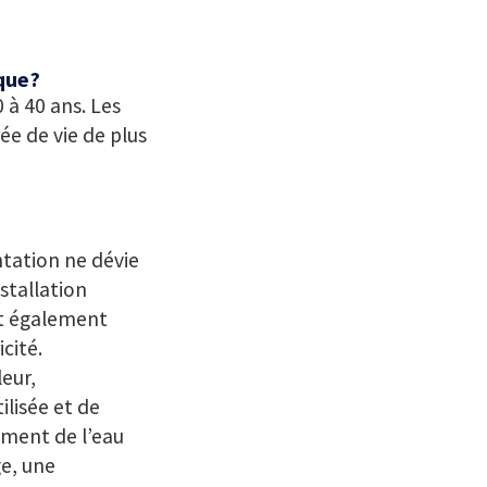
ïque?
 à 40 ans. Les
ée de vie de plus
ntation ne dévie
stallation
ont également
cité.
eur,
ilisée et de
vement de l’eau
e, une