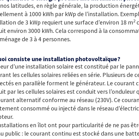
nos latitudes, en règle générale, la production énerg
llement à 1000 kWh par kWp de l’installation. Exempl
2
llation de 3 kWp requiert une surface d’environ 18 m
d
uit environ 3000 kWh. Cela correspond à la consomma
 ménage de 3 à 4 personnes.
uoi consiste une installation photovoltaïque?
eur d’une installation solaire est constitué par le pann
rant les cellules solaires reliées en série. Plusieurs de
ctés en parallèle forment le générateur. Le courant c
it par les cellules solaires est conduit vers l’onduleur 
urant alternatif conforme au réseau (230V). Ce couran
tement consommé ou injecté dans le réseau d’électrici
teur.
nstallations en îlot ont pour particularité de ne pas êtr
u public : le courant continu est stocké dans une batter