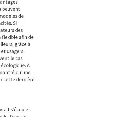
avantages
es peuvent
 modèles de
ités. Si
isateurs des
flexible afin de
lleurs, grâce à
 et usagers
ent le cas
 écologique. À
émontré qu’une
r cette dernière
vrait s’écouler
lle. Dans ce