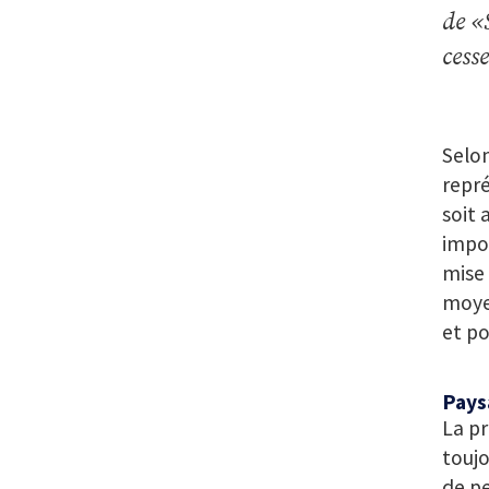
de «
cess
Selon
repré
soit 
impor
mise 
moye
et po
Pays
La pr
toujo
de pe