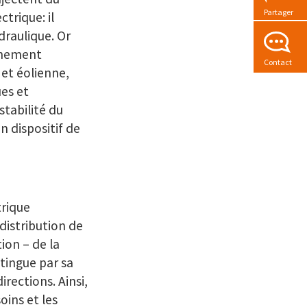
Partager
trique: il
ydraulique. Or
onnement
Contact
et éolienne,
es et
stabilité du
n dispositif de
trique
istribution de
ion – de la
tingue par sa
rections. Ainsi,
oins et les