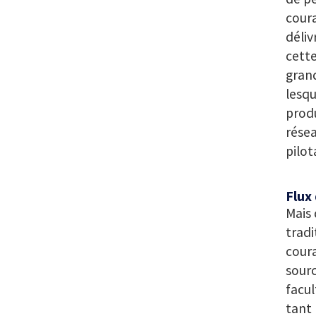
coura
déliv
cette
grand
lesq
produ
résea
pilot
Flux 
Mais 
tradi
coura
sourc
facul
tant 