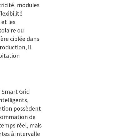
tricité, modules
exibilité
 et les
solaire ou
ière ciblée dans
oduction, il
oitation
 Smart Grid
telligents,
ation possèdent
onsommation de
temps réel, mais
tes à intervalle