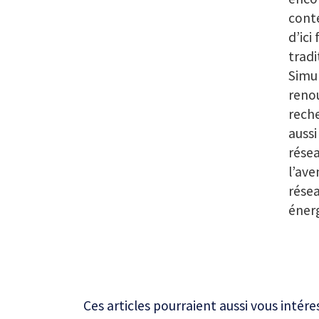
conte
d’ici
tradi
Simu
renou
reche
aussi
résea
l’ave
résea
énerg
Ces articles pourraient aussi vous intére