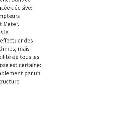
cée décisive:
compteurs
t Meter.
s le
’effectuer des
ithmes, mais
lité de tous les
ose est certaine:
tablement par un
tructure