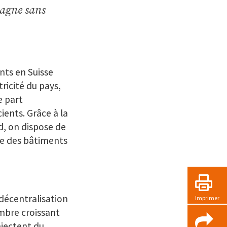
gagne sans
nts en Suisse
icité du pays,
e part
ients. Grâce à la
d, on dispose de
e des bâtiments
 décentralisation
Imprimer
ombre croissant
njectent du