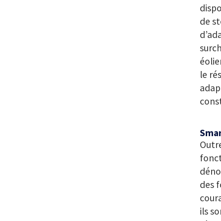
dispo
de st
d’ada
surch
éolie
le ré
adapt
const
Smar
Outre
fonct
déno
des f
coura
ils s