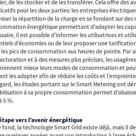
ier, de les stocker et de les transférer. Cela offre des 
ficatifs pour les deux parties: les entreprises électriqu
iser la répartition de la charge en se fondant sur des
ommation énergétique permettant d’adapter les capac
saire, il est possible d’informer les utilisatrices et util
tiels d’économies ou de leur proposer une tarification 
r les pics de consommation aux heures de pointe. Par ai
acturation et à des mesures plus précises, les usagères
rennent mieux leurs modes de consommation et peuv
nt les adapter afin de réduire les coûts et l’empreinte
gard, les études portant sur le Smart Metering ont d
bilisation à sa propre consommation permet d’abaisse
à 5 %.
étape vers l’avenir énergétique
e fond, la technologie Smart Grid existe déjà, mais il de
e quelques années avant son introduction à large éche