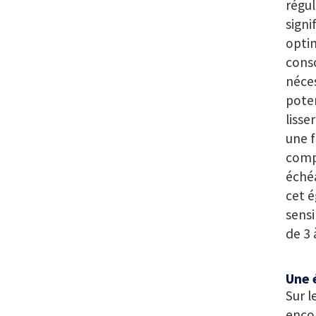
régul
signi
optim
cons
néces
poten
lisse
une f
comp
échéa
cet é
sensi
de 3 
Une 
Sur l
encor