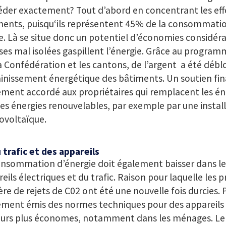
der exactement? Tout d’abord en concentrant les effo
ments, puisqu‘ils représentent 45% de la consommatio
e. Là se situe donc un potentiel d’économies considérab
ses mal isolées gaspillent l’énergie. Grâce au program
a Confédération et les cantons, de l’argent a été déb
ainissement énergétique des bâtiments. Un soutien fin
ment accordé aux propriétaires qui remplacent les éne
es énergies renouvelables, par exemple par une instal
ovoltaïque.
trafic et des appareils
onsommation d’énergie doit également baisser dans l
eils électriques et du trafic. Raison pour laquelle les p
re de rejets de C02 ont été une nouvelle fois durcies. P
ement émis des normes techniques pour des appareils 
ours plus économes, notamment dans les ménages. L