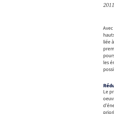
2011
Avec 
hauts
liée 
premi
pours
les é
possi
Rédu
Le pr
oeuvr
d’éne
prior