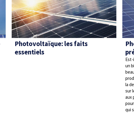
e
Photovoltaïque: les faits
Ph
essentiels
pr
Est-i
un b
beau
prod
la d
sur 
aux 
pour
qui 