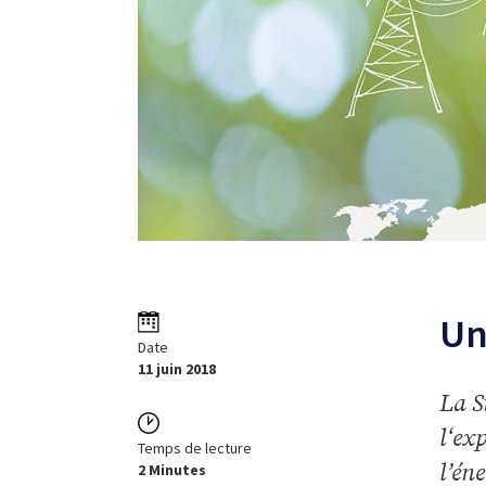
Un
Date
11 juin 2018
La S
l‘ex
Temps de lecture
l’én
2 Minutes