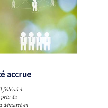
té accrue
l fédéral à
 prix de
e a démarré en