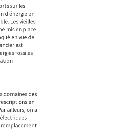
rts sur les
n d’énergie en
le. Les vieilles
me mis en place
loqué en vue de
ancier est
rgies fossiles
lation
es domaines des
rescriptions en
ar ailleurs, on a
électriques
e remplacement