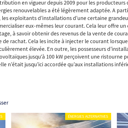
tribution en vigueur depuis 2009 pour les producteurs 
rgies renouvelables a été légèrement adaptée. A partir
 les exploitants d’installations d’une certaine grande
rcialiser eux-mêmes leur courant. Cela leur offre un
age, à savoir obtenir des revenus de la vente de coura
 de rachat. Cela les incite à injecter le courant lorsq
culièrement élevée. En outre, les possesseurs d’install
voltaïques jusqu‘à 100 kW perçoivent une ristourne p
lle n’était jusqu’ici accordée qu’aux installations infér
sser
ES
ÉNERGIES ALTERNATIVES