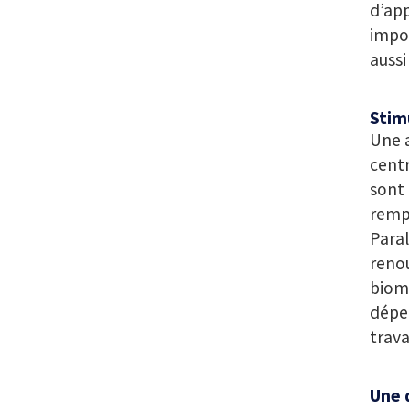
d’app
impor
aussi
Stim
Une a
centr
sont 
rempl
Paral
renou
bioma
dépen
trava
Une 