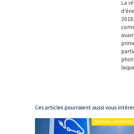
La ré
d’éne
2018,
comme
avant
prime
parti
photo
laque
Ces articles pourraient aussi vous intére
ÉNERGIES ALTERNATIV