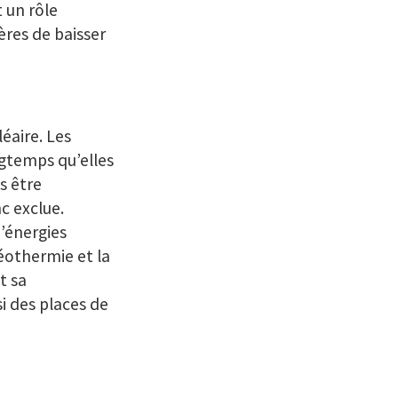
t un rôle
ères de baisser
éaire. Les
ngtemps qu’elles
s être
c exclue.
’énergies
géothermie et la
t sa
i des places de