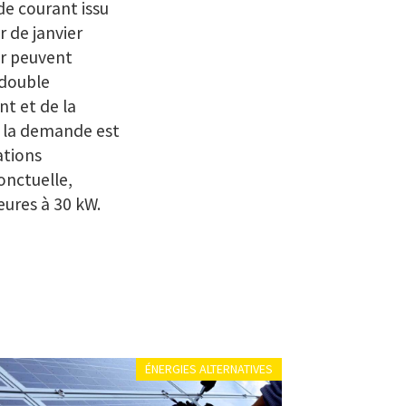
de courant issu
 de janvier
ur peuvent
 double
nt et de la
ue la demande est
ations
onctuelle,
ieures à 30 kW.
ÉNERGIES ALTERNATIVES