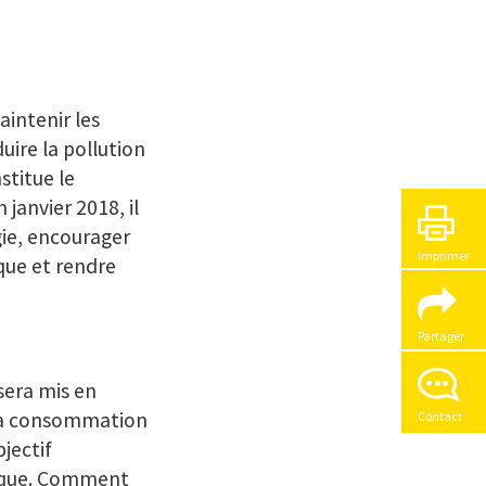
aintenir les
uire la pollution
stitue le
janvier 2018, il
gie, encourager
Imprimer
que et rendre
Partager
sera mis en
 la consommation
Contact
jectif
tique. Comment