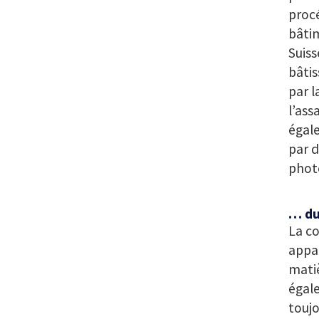
procé
bâti
Suiss
bâtis
par l
l’ass
égale
par d
phot
… du 
La c
appar
matiè
égal
touj