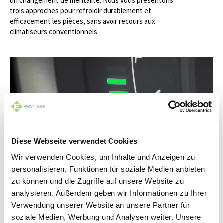
un changement de mentalité. Nous vous présentons
trois approches pour refroidir durablement et
efficacement les pièces, sans avoir recours aux
climatiseurs conventionnels.
Diese Webseite verwendet Cookies
Wir verwenden Cookies, um Inhalte und Anzeigen zu
E-Mobilité: quels comportements pour plus
personalisieren, Funktionen für soziale Medien anbieten
d’autonomie ?
zu können und die Zugriffe auf unsere Website zu
Consommation d’électricité réduite – autonomie accrue :
analysieren. Außerdem geben wir Informationen zu Ihrer
cette formule apparemment simple a nécessité des
Verwendung unserer Website an unsere Partner für
décennies de recherches scientifiques pour devenir
soziale Medien, Werbung und Analysen weiter. Unsere
réalité et rendre l’électromobilité encore plus efficiente. Il