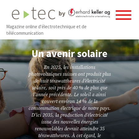
by
Magazine online d'électrotechnique et de
télécommunication
Un avenir solaire
En 2025, les installations
photovoltaïques suisses ont produit plus
de huit térawattheures d’électricité
solaire, soit près de 40 % de plus que
l’année précédente. Le soleil a ainsi
couvert environ 14 % de la
consommation électrique de notre pays.
D’ici 2035, la production d’électricité
issue des nouvelles énergies
renouvelables devrait atteindre 35
térawattheures. À cet égard, le