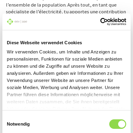
l’ensemble de la population. Après tout, en tant que
spécialiste de l’électricité, tu apportes une contribution
importante à l’approvisionnement de base du pays. En
effet, l’électricité est omniprésente ; voiture électrique,
intelligence artificielle ou domotique, rien ne fonctionne
sans électricité. Et à propos de sens : en tant que
Diese Webseite verwendet Cookies
professionnel-le dans le domaine du solaire et de
l’efficience énergétique, tu joues un rôle essentiel en
Wir verwenden Cookies, um Inhalte und Anzeigen zu
faveur de la protection du climat. Pour accomplir des
personalisieren, Funktionen für soziale Medien anbieten
performances de ce niveau, il importe de se reposer et se
zu können und die Zugriffe auf unsere Website zu
ressourcer suffisamment ; raison pour laquelle, à côté du
analysieren. Außerdem geben wir Informationen zu Ihrer
travail, tu bénéficies de suffisamment de temps libre
Verwendung unserer Website an unsere Partner für
pour recharger les batteries !
soziale Medien, Werbung und Analysen weiter. Unsere
Partner führen diese Informationen möglicherweise mit
weiteren Daten zusammen, die Sie ihnen bereitgestellt
haben oder die sie im Rahmen Ihrer Nutzung der Dienste
gesammelt haben.
Einwilligungsauswahl
Notwendig
Fais le check E-Chance