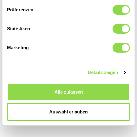
Präferenzen
Dis-nous comment tu es et nous te dirons
quel métier du domaine de l’électricité
Statistiken
pourrait te plaire. Fais l’astucieux test E-
Chance et découvre en une minute quel
apprentissage te convient le mieux. Tu
Marketing
n’es toujours pas sûr ? Fais donc un stage
d’orientation dans différents domaines.
Details zeigen
Rejoins l’équipe du futur et informe-toi.
En savoir plus
Alle zulassen
Auswahl erlauben