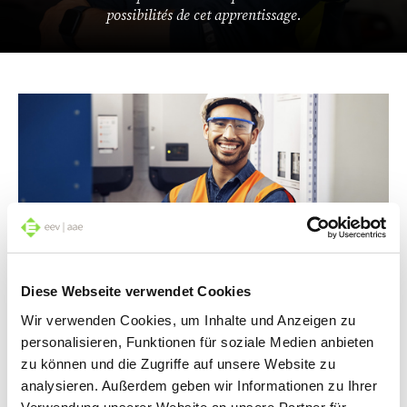
possibilités de cet apprentissage.
Une carrière dans les métiers de l’électricité
Diese Webseite verwendet Cookies
Les métiers du secteur de l’électricité proposent un
Wir verwenden Cookies, um Inhalte und Anzeigen zu
champ d’activités novateur permettant de participer
personalisieren, Funktionen für soziale Medien anbieten
activement à la conception des solutions techniques de
zu können und die Zugriffe auf unsere Website zu
l’avenir. Les jeunes professionnels et spécialistes
analysieren. Außerdem geben wir Informationen zu Ihrer
chevronnés profitent de la demande importante sur le
marché du travail et d’excellentes opportunités de